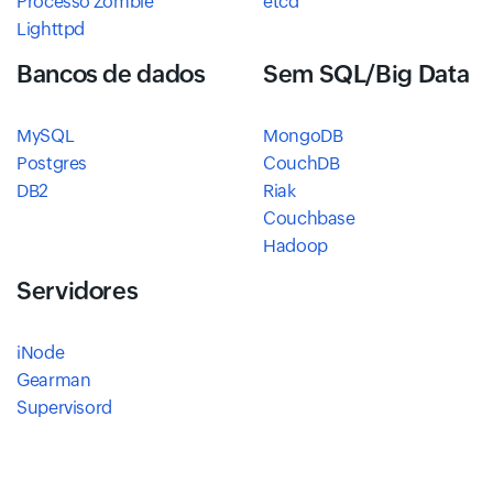
Processo Zombie
etcd
Lighttpd
Bancos de dados
Sem SQL/Big Data
MySQL
MongoDB
Postgres
CouchDB
DB2
Riak
Couchbase
Hadoop
Servidores
iNode
Gearman
Supervisord