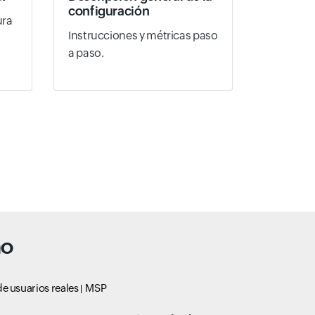
configuración
ura
Instrucciones y métricas paso
a paso.
no
e usuarios reales
MSP