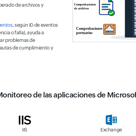
perado de archivos y
ventos
, según ID de eventos
ncia o falla), ayuda a
tar problemas de
pautas de cumplimiento y
onitoreo de las aplicaciones de Microso
Exchange
IIS