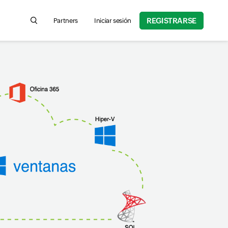
REGISTRARSE
Partners
Iniciar sesión
Search for product information, help articles, and more