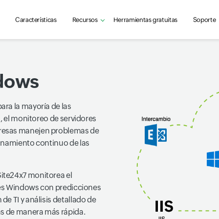
Características
Recursos
Herramientas gratuitas
Soporte
dows
ra la mayoría de las
, el monitoreo de servidores
resas manejen problemas de
onamiento continuo de las
ite24x7 monitorea el
ores Windows con predicciones
e TI y análisis detallado de
as de manera más rápida.