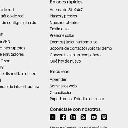
Enlaces rápidos
n de red
Acerca de Site24x7
tráfico de red
Planes y precios
r de configuración de
Nuestros clientes
Testimonios
IP
Presione soltar
de VPN
Eventos
|
Boletín informativo
e interruptores
Soporte de contacto
|
Solicitar demo
de enrutadores
Convertirse en un compañero
 Cisco
Qué hay de nuevo
P?
Recursos
e dispositivos de red
Aprender
d
Seminarios web
oto de infraestructura
Capacitación
Papel blanco
|
Estudios de casos
Conéctate con nosotros: