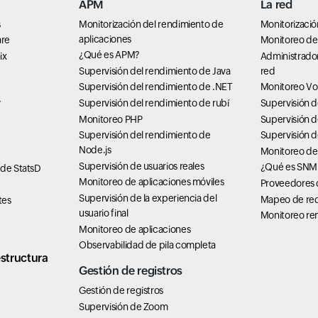
APM
La red
s
Monitorización del rendimiento de
Monitorizació
aplicaciones
are
Monitoreo de 
¿Qué es APM?
ix
Administrado
Supervisión del rendimiento de Java
red
Supervisión del rendimiento de .NET
Monitoreo Vo
Supervisión del rendimiento de rubí
Supervisión 
7
Monitoreo PHP
Supervisión d
Supervisión del rendimiento de
Supervisión 
Node.js
Monitoreo de
Supervisión de usuarios reales
¿Qué es SNM
 de StatsD
Monitoreo de aplicaciones móviles
Proveedores d
Supervisión de la experiencia del
Mapeo de re
tes
usuario final
Monitoreo rem
Monitoreo de aplicaciones
Observabilidad de pila completa
structura
Gestión de registros
Gestión de registros
Supervisión de Zoom