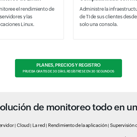
itoree el rendimiento de
Administre la infraestruct
 servidores y las
de TI de sus clientes desde
icaciones Linux.
solo una consola.
PLANES, PRECIOS Y REGISTRO
PRUEBA GRATIS DE 30 DÍAS, REGÍSTRESE EN 30 SEGUNDOS
olución de monitoreo todo en u
ervidor
Cloud
La red
Rendimiento de la aplicación
Supervisión d