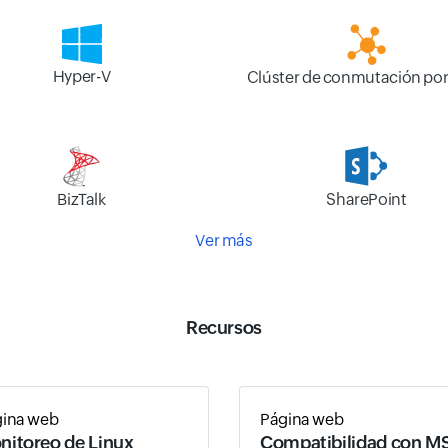
Hyper-V
Clúster de conmutación por
BizTalk
SharePoint
Ver más
Recursos
gina web
Página web
nitoreo de Linux
Compatibilidad con M