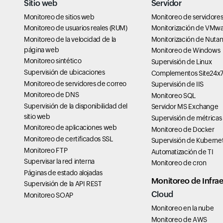
Sitio web
Servidor
Monitoreo de sitios web
Monitoreo de servidore
Monitoreo de usuarios reales (RUM)
Monitorización de VMw
Monitoreo de la velocidad de la
Monitorización de Nutan
página web
Monitoreo de Windows
Monitoreo sintético
Supervisión de Linux
Supervisión de ubicaciones
Complementos Site24x
Monitoreo de servidores de correo
Supervisión de IIS
Monitoreo de DNS
Monitoreo SQL
Supervisión de la disponibilidad del
Servidor MS Exchange
sitio web
Supervisión de métricas
Monitoreo de aplicaciones web
Monitoreo de Docker
Monitoreo de certificados SSL
Supervisión de Kuberne
Monitoreo FTP
Automatización de TI
Supervisar la red interna
Monitoreo de cron
Páginas de estado alojadas
Monitoreo de Infrae
Supervisión de la API REST
Cloud
Monitoreo SOAP
Monitoreo en la nube
Monitoreo de AWS