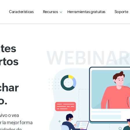
Características
Recursos
Herramientas gratuitas
Soporte
ntes
rtos
char
o.
vivo o vea
r la mejor forma
esidades de