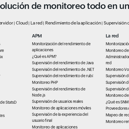
olución de monitoreo todo en u
ervidor
Cloud
La red
Rendimiento de la aplicación
Supervisión d
APM
La red
s
Monitorización del rendimiento de
Monitorizació
aplicaciones
are
Monitoreo de 
¿Qué es APM?
ix
Administrado
Supervisión del rendimiento de Java
red
Supervisión del rendimiento de .NET
Monitoreo Vo
Supervisión del rendimiento de rubí
Supervisión 
7
Monitoreo PHP
Supervisión d
Supervisión del rendimiento de
Supervisión 
Node.js
Monitoreo de
Supervisión de usuarios reales
¿Qué es SNM
 de StatsD
Monitoreo de aplicaciones móviles
Proveedores d
Supervisión de la experiencia del
Mapeo de re
tes
usuario final
Monitoreo rem
Monitoreo de aplicaciones