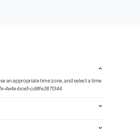
se an appropriate time zone, and select a time
e-4e4e-bce5-cd8fe2871344
.