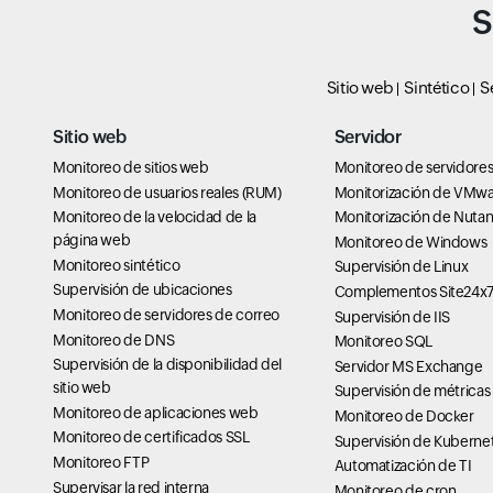
S
Sitio web
Sintético
S
Sitio web
Servidor
Monitoreo de sitios web
Monitoreo de servidore
Monitoreo de usuarios reales (RUM)
Monitorización de VMw
Monitoreo de la velocidad de la
Monitorización de Nutan
página web
Monitoreo de Windows
Monitoreo sintético
Supervisión de Linux
Supervisión de ubicaciones
Complementos Site24x
Monitoreo de servidores de correo
Supervisión de IIS
Monitoreo de DNS
Monitoreo SQL
Supervisión de la disponibilidad del
Servidor MS Exchange
sitio web
Supervisión de métricas
Monitoreo de aplicaciones web
Monitoreo de Docker
Monitoreo de certificados SSL
Supervisión de Kuberne
Monitoreo FTP
Automatización de TI
Supervisar la red interna
Monitoreo de cron