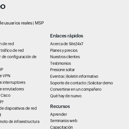
no
e usuarios reales
MSP
Enlaces rápidos
n de red
Acerca de Site24x7
tráfico de red
Planes y precios
r de configuración de
Nuestros clientes
Testimonios
IP
Presione soltar
de VPN
Eventos
|
Boletín informativo
e interruptores
Soporte de contacto
|
Solicitar demo
de enrutadores
Convertirse en un compañero
 Cisco
Qué hay de nuevo
P?
Recursos
e dispositivos de red
Aprender
d
Seminarios web
oto de infraestructura
Capacitación