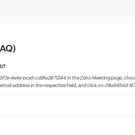
FAQ)
eb?
5f7e-4e4e-bce5-cd8fe2871344
. In the Zoho Meeting page, choo
mail address in the respective field, and click on
08a6654d-5f7