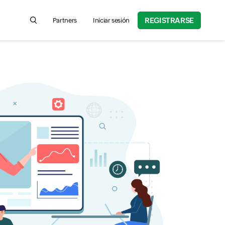
REGISTRARSE
Partners
Iniciar sesión
Search for product information, help articles, and more