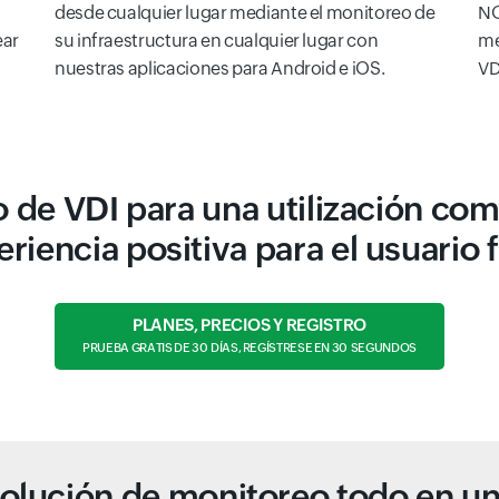
desde cualquier lugar mediante el monitoreo de
NO
ear
su infraestructura en cualquier lugar con
mé
nuestras aplicaciones para Android e iOS.
VD
o de VDI para una utilización co
riencia positiva para el usuario f
PLANES, PRECIOS Y REGISTRO
PRUEBA GRATIS DE 30 DÍAS, REGÍSTRESE EN 30 SEGUNDOS
olución de monitoreo todo en u