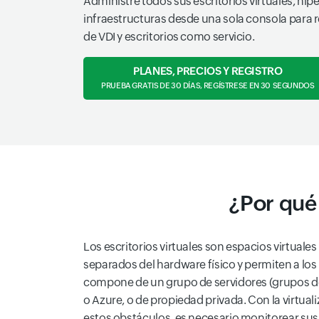
Administre todos sus escritorios virtuales, hipe
infraestructuras desde una sola consola para r
de VDI y escritorios como servicio.
PLANES, PRECIOS Y REGISTRO
PRUEBA GRATIS DE 30 DÍAS, REGÍSTRESE EN 30 SEGUNDOS
¿Por qué 
Los escritorios virtuales son espacios virtual
separados del hardware físico y permiten a los 
compone de un grupo de servidores (grupos de
o Azure, o de propiedad privada. Con la virtua
estos obstáculos, es necesario monitorear sus 