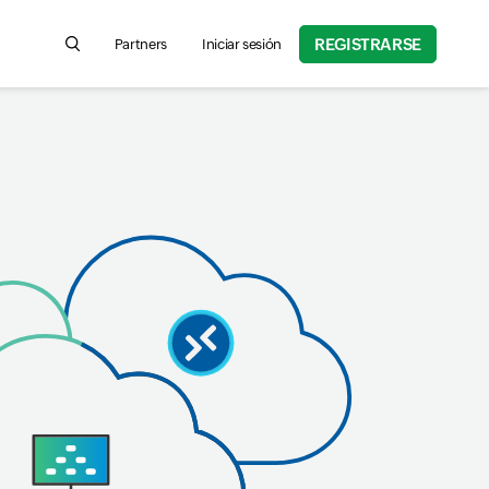
REGISTRARSE
Partners
Iniciar sesión
Search for product information, help articles, and more