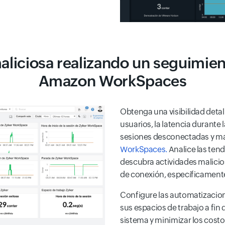
aliciosa realizando un seguimien
Amazon WorkSpaces
Obtenga una visibilidad detall
usuarios, la latencia durante l
sesiones desconectadas y má
WorkSpaces.
Analice las ten
descubra actividades malicio
de conexión, específicamente 
Configure las automatizaciones
sus espacios de trabajo a fin 
sistema y minimizar los costo