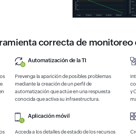
ramienta correcta de monitoreo
Automatización de la TI
eos
Prevenga la aparición de posibles problemas
In
de
mediante la creación de un perfil de
co
en
automatización que actúe en una respuesta
y 
conocida que activa su infraestructura.
ma
Aplicación móvil
tos
Acceda a los detalles de estado de los recursos
Cr