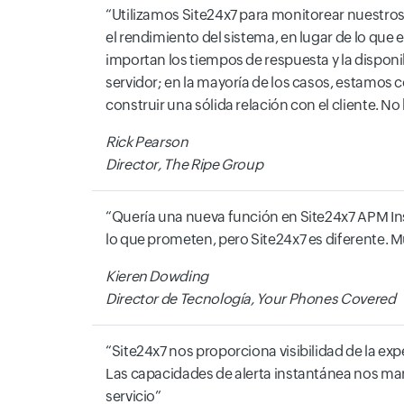
Utilizamos Site24x7 para monitorear nuestros
el rendimiento del sistema, en lugar de lo que e
importan los tiempos de respuesta y la disponib
servidor; en la mayoría de los casos, estamos c
construir una sólida relación con el cliente. N
Rick Pearson
Director, The Ripe Group
Quería una nueva función en Site24x7 APM In
lo que prometen, pero Site24x7 es diferente. M
Kieren Dowding
Director de Tecnología, Your Phones Covered
Site24x7 nos proporciona visibilidad de la exp
Las capacidades de alerta instantánea nos mant
servicio