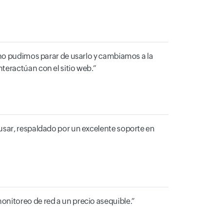
 no pudimos parar de usarlo y cambiamos a la
teractúan con el sitio web.
usar, respaldado por un excelente soporte en
onitoreo de red a un precio asequible.