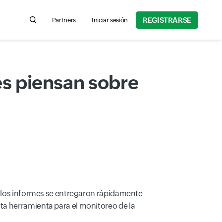
REGISTRARSE
Partners
Iniciar sesión
Search for product information, help articles, and more
es piensan sobre
y los informes se entregaron rápidamente
ta herramienta para el monitoreo de la