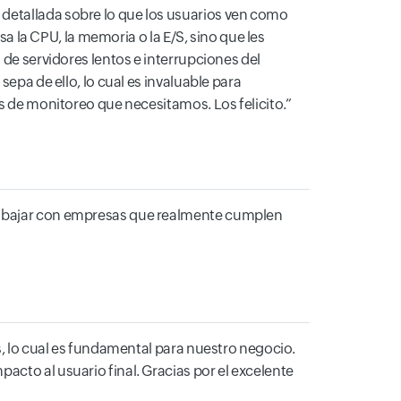
 detallada sobre lo que los usuarios ven como
sa la CPU, la memoria o la E/S, sino que les
 de servidores lentos e interrupciones del
sepa de ello, lo cual es invaluable para
os de monitoreo que necesitamos. Los felicito.
trabajar con empresas que realmente cumplen
es, lo cual es fundamental para nuestro negocio.
acto al usuario final. Gracias por el excelente