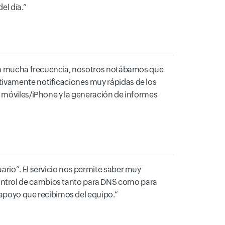
el día.
 con mucha frecuencia, nosotros notábamos que
tivamente notificaciones muy rápidas de los
s móviles/iPhone y la generación de informes
ario”. El servicio nos permite saber muy
ontrol de cambios tanto para DNS como para
l apoyo que recibimos del equipo.