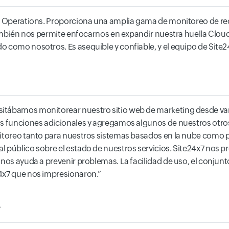
rt Operations. Proporciona una amplia gama de monitoreo de rec
. También nos permite enfocarnos en expandir nuestra huella Cl
o como nosotros. Es asequible y confiable, y el equipo de Site
itábamos monitorear nuestro sitio web de marketing desde var
as funciones adicionales y agregamos algunos de nuestros otros
nitoreo tanto para nuestros sistemas basados en la nube como p
 público sobre el estado de nuestros servicios. Site24x7 nos p
nos ayuda a prevenir problemas. La facilidad de uso, el conjunto
24x7 que nos impresionaron.