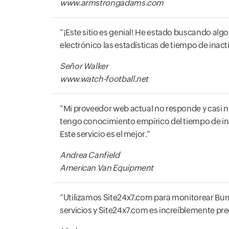
www.armstrongadams.com
¡Este sitio es genial! He estado buscando alg
electrónico las estadísticas de tiempo de inact
Señor Walker
www.watch-football.net
Mi proveedor web actual no responde y casi no
tengo conocimiento empírico del tiempo de inac
Este servicio es el mejor.
Andrea Canfield
American Van Equipment
Utilizamos Site24x7.com para monitorear Bu
servicios y Site24x7.com es increíblemente prec