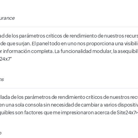
surance
ad de los parámetros críticos de rendimiento de nuestros recurs
de que surjan. El panel todo en uno nos proporciona una visibil
r información completa. La funcionalidad modular, la asequibilid
e24x7
ns
llada de los parámetros de rendimiento críticos de nuestros rec
 en una sola consola sin necesidad de cambiar a varios disposi
sequibles son factores que me impresionaron acerca de Site24x7
o