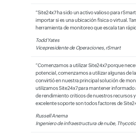
Site24x7 ha sido un activo valioso para rSma
importar si es una ubicación física o virtual
herramienta de monitoreo que escala tan rápid
Todd Yates
Vicepresidente de Operaciones, rSmart
Comenzamos a utilizar Site24x7 porque neces
potencial, comenzamos a utilizar algunas de l
convirtió en nuestra principal solución de mo
utilizamos Site24x7 para mantener informado al
de rendimiento críticos de nuestros recursos y 
excelente soporte son todos factores de Site
Russell Anema
Ingeniero de infraestructura de nube, Thycotic