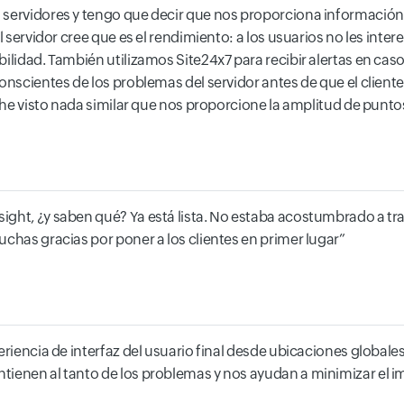
 servidores y tengo que decir que nos proporciona información
l servidor cree que es el rendimiento: a los usuarios no les intere
ilidad. También utilizamos Site24x7 para recibir alertas en caso
onscientes de los problemas del servidor antes de que el cliente 
o he visto nada similar que nos proporcione la amplitud de punt
sight, ¿y saben qué? Ya está lista. No estaba acostumbrado a 
uchas gracias por poner a los clientes en primer lugar
eriencia de interfaz del usuario final desde ubicaciones global
ienen al tanto de los problemas y nos ayudan a minimizar el imp