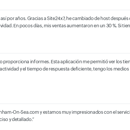
o así por años. Gracias a Site24x7, he cambiado de host después
ividad. En pocos días, mis ventas aumentaron en un 30 %. Si tien
 proporciona informes. Esta aplicación me permitió ver los tiem
tividad y el tiempo de respuesta deficiente, tengo los medios pa
rnham-On-Sea.com y estamos muy impresionados con el servici
iso y detallado.