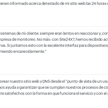
ienen informado acerca del estado de mi sitio web las 24 horas d
s sistemas de mi cliente: siempre eran lentos en reaccionar y,
empresa de monitoreo. No más: con Site24X7, hemos recibido ac
s. Si juntamos esto con la excelente interfaz para dispositivo
comiendo encarecidamente.
ear nuestro sitio web y DNS desde el “punto de vista de un usu
nos ayuda a garantizar que se cumplan nuestros procesos de c
te satisfechos con la forma en que funciona el servicio y con e