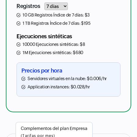
Input field
Registros
10 GB Registros Índice de 7 días:
$
3
1 TB Registros Índice de 7 días:
$
195
Ejecuciones sintéticas
10000 Ejecuciones sintéticas:
$
8
1M Ejecuciones sintéticas:
$
680
Precios por hora
Servidores virtuales en la nube:
$
0.006
/hr
Application instances:
$
0.028
/hr
Complementos del plan Empresa
(Tarifas por mes)