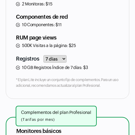
2 Monitoras:
$
15
Componentes de red
10 Componentes:
$
11
RUM page views
500K Visitas a la página:
$
25
Input field
Registros
10 GB Registros Índice de 7 días:
$
3
* El plan Lite incluye un conjunto fijo de complementos. Para un uso
adicional, recomendamos actualizar al plan Profesional.
Complementos del plan Profesional
(Tarifas por mes)
Monitores básicos