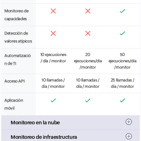
Monitoreo de
capacidades
Detección de
valores atípicos
10 ejecuciones
20
50
Automatizació
/ día / monitor
ejecuciones/día
ejecuciones/día
n de TI
/monitor
/monitor
10 llamadas /
10 llamadas /
25 llamadas /
Acceso API
día / monitor
día / monitor
día / monitor
Aplicación
móvil
Monitoreo en la nube
Monitoreo de infraestructura