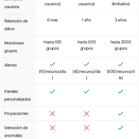
usuarios)
usuarios)
ilimitados)
usuarios
6 mes
1 año
3 años
Retención de
datos
Hasta 100
hasta 500
hasta 2000
Monitorear
grupos
grupos
grupos
grupos
Alertas
(10/recurso/día
(40/recurso/día
(500/recurso/d
)
)
ía)
Paneles
personalizados
Proyecciones
Detección de
anomalías