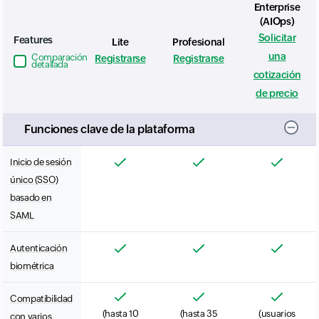
Enterprise
(AIOps)
Solicitar
Features
Lite
Profesional
una
Comparación
Registrarse
Registrarse
detallada
Input field
cotización
de precio
Funciones clave de la plataforma
Inicio de sesión
único (SSO)
basado en
SAML
Autenticación
biométrica
Compatibilidad
(hasta 10
(hasta 35
(usuarios
con varios