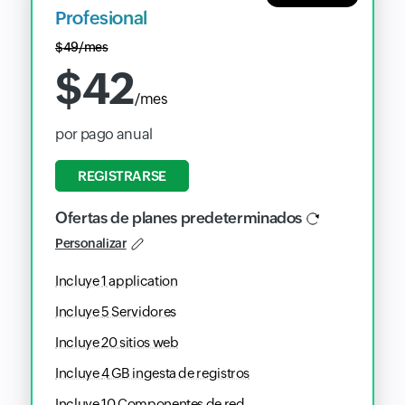
Profesional
$
49
/mes
$
42
/mes
por pago anual
REGISTRARSE
Ofertas de planes predeterminados
Personalizar
Incluye
1
application
Incluye
5
Servidores
Incluye
20
sitios web
Incluye
4
GB ingesta de registros
Incluye
10
Componentes de red