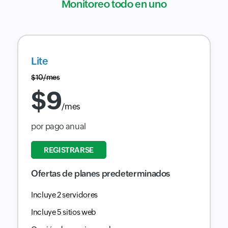
Monitoreo todo en uno
Lite
$
10
/mes
$
9
/mes
por pago anual
REGISTRARSE
Ofertas de planes predeterminados
Incluye 2 servidores
Incluye 5 sitios web