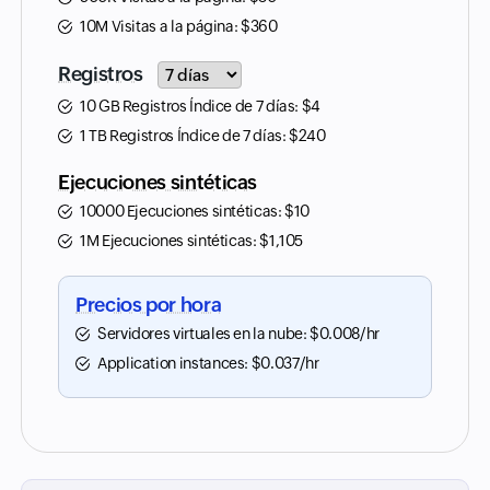
10M Visitas a la página:
$
360
Input field
Registros
10 GB Registros Índice de 7 días:
$
4
1 TB Registros Índice de 7 días:
$
240
Ejecuciones sintéticas
10000 Ejecuciones sintéticas:
$
10
1M Ejecuciones sintéticas:
$
1,105
Precios por hora
Servidores virtuales en la nube:
$
0.008
/hr
Application instances:
$
0.037
/hr