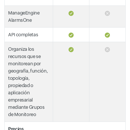
ManageEngine
AlarmsOne
API completas
Organiza los
recursos que se
monitorean por
geografía, función,
topología,
propiedad o
aplicación
empresarial
mediante Grupos
de Monitoreo
Precios