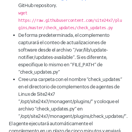
GitHub repository.
wget
https://raw.githubusercontent.com/site24x7/plu
gins/master/check_updates/check_updates.py
De forma predeterminada, el complemento
capturará el conteo de actualizaciones de
software desde el archivo “/var/lib/update-
notifier/updates-available”. Si es diferente,
especifique lo mismo en “FILE_PATH” de
“check_updates.py”
Cree una carpeta con el nombre “check_updates”
en el directorio de complementos de agentes de
Linux de Site24x7
“/opt/site24x7/monagent/plugins/” y coloque el
archivo “check_updates.py” en
“/opt/site24x7/monagent/plugins/check_updates/”.
El agente ejecutará automáticamente el
complemento en un plazo de cinco minutos y enviará