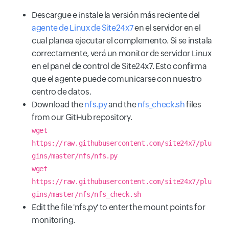
Descargue e instale la versión más reciente del
agente de Linux de Site24x7
en el servidor en el
cual planea ejecutar el complemento. Si se instala
correctamente, verá un monitor de servidor Linux
en el panel de control de Site24x7. Esto confirma
que el agente puede comunicarse con nuestro
centro de datos.
Download the
nfs.py
and the
nfs_check.sh
files
from our GitHub repository.
wget
https://raw.githubusercontent.com/site24x7/plu
gins/master/nfs/nfs.py
wget
https://raw.githubusercontent.com/site24x7/plu
gins/master/nfs/nfs_check.sh
Edit the file 'nfs.py' to enter the mount points for
monitoring.