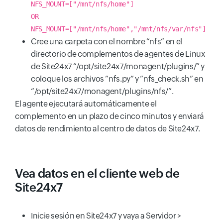
NFS_MOUNT=["/mnt/nfs/home"]
OR
NFS_MOUNT=["/mnt/nfs/home","/mnt/nfs/var/nfs"]
Cree una carpeta con el nombre “nfs” en el
directorio de complementos de agentes de Linux
de Site24x7 “/opt/site24x7/monagent/plugins/” y
coloque los archivos “nfs.py” y “nfs_check.sh” en
“/opt/site24x7/monagent/plugins/nfs/”.
El agente ejecutará automáticamente el
complemento en un plazo de cinco minutos y enviará
datos de rendimiento al centro de datos de Site24x7.
Vea datos en el cliente web de
Site24x7
Inicie sesión en Site24x7 y vaya a Servidor >