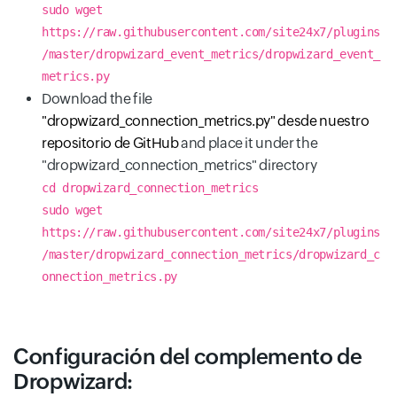
sudo wget
https://raw.githubusercontent.com/site24x7/plugins
/master/dropwizard_event_metrics/dropwizard_event_
metrics.py
Download the file
"dropwizard_connection_metrics.py" desde nuestro
repositorio de GitHub
and place it under the
"dropwizard_connection_metrics" directory
cd dropwizard_connection_metrics
sudo wget
https://raw.githubusercontent.com/site24x7/plugins
/master/dropwizard_connection_metrics/dropwizard_c
onnection_metrics.py
Configuración del complemento de
Dropwizard: