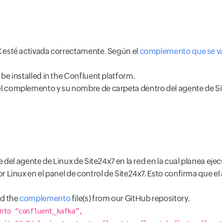
 esté activada correctamente. Según el
complemento que se va 
be installed in the Confluent platform.
 complemento y su nombre de carpeta dentro del agente de Sit
 del agente de Linux de Site24x7 en la red en la cual planea eje
r Linux en el panel de control de Site24x7. Esto confirma que
d the
complemento
file(s) from our GitHub repository.
nto “confluent_kafka”,