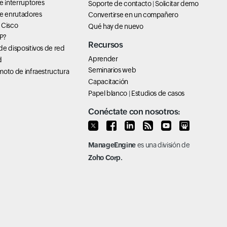
e interruptores
Soporte de contacto
|
Solicitar demo
de enrutadores
Convertirse en un compañero
 Cisco
Qué hay de nuevo
P?
Recursos
e dispositivos de red
Aprender
d
Seminarios web
oto de infraestructura
Capacitación
Papel blanco
|
Estudios de casos
Conéctate con nosotros:
ManageEngine
es una división de
Zoho Corp.