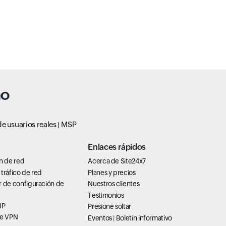
no
e usuarios reales
MSP
Enlaces rápidos
n de red
Acerca de Site24x7
tráfico de red
Planes y precios
r de configuración de
Nuestros clientes
Testimonios
IP
Presione soltar
de VPN
Eventos
|
Boletín informativo