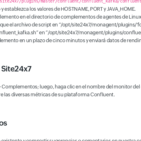
site24x7/plugins/master/confluent/confluent_kafka/confluen
to y establezca los valores de HOSTNAME, PORT y JAVA_HOME.
lemento en el directorio de complementos de agentes de Linux
ue el archivo de script en “/opt/site24x7/monagent/plugins/'fo
onfluent_kafka.sh” en “/opt/site24x7/monagent/plugins/conflue
mento en un plazo de cinco minutos y enviará datos de rendimi
e Site24x7
or > Complementos; luego, haga clic en el nombre del monitor d
re las diversas métricas de su plataforma Confluent.
os
 existente y compartir sugerencias o comentarios en nuestra 