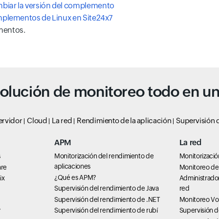
biar la versión del complemento
omplementos de Linux en Site24x7
mentos.
olución de monitoreo todo en u
ervidor
Cloud
La red
Rendimiento de la aplicación
Supervisión d
APM
La red
s
Monitorización del rendimiento de
Monitorizació
aplicaciones
are
Monitoreo de 
¿Qué es APM?
ix
Administrado
Supervisión del rendimiento de Java
red
Supervisión del rendimiento de .NET
Monitoreo Vo
Supervisión del rendimiento de rubí
Supervisión 
7