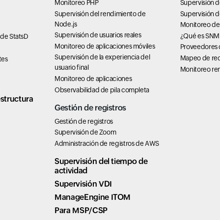
Monitoreo PHP
Supervisión d
Supervisión del rendimiento de
Supervisión 
Node.js
Monitoreo de
Supervisión de usuarios reales
¿Qué es SNM
 de StatsD
Monitoreo de aplicaciones móviles
Proveedores d
Supervisión de la experiencia del
Mapeo de re
tes
usuario final
Monitoreo rem
Monitoreo de aplicaciones
Observabilidad de pila completa
structura
Gestión de registros
Gestión de registros
Supervisión de Zoom
Administración de registros de AWS
Supervisión del tiempo de
actividad
Supervisión VDI
ManageEngine ITOM
Para MSP/CSP