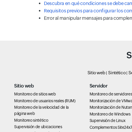
Descubra en qué condiciones se debe cam
Requisitos previos para configurar los c
Error al manipular mensajes para comple
S
Sitio web
Sintético
S
Sitio web
Servidor
Monitoreo de sitios web
Monitoreo de servidore
Monitoreo de usuarios reales (RUM)
Monitorización de VMw
Monitoreo de la velocidad de la
Monitorización de Nutan
página web
Monitoreo de Windows
Monitoreo sintético
Supervisión de Linux
Supervisión de ubicaciones
Complementos Site24x