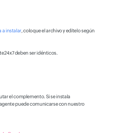
a instalar
, coloque el archivo y edítelo según
e24x7 deben ser idénticos.
cutar el complemento. Si se instala
 el agente puede comunicarse con nuestro