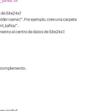
t_kafka.sh
 de Site24x7
lder name'/”. Por ejemplo, cree una carpeta
nt_kafka/”.
ento al centro de datos de Site24x7.
el complemento.
comunidad.