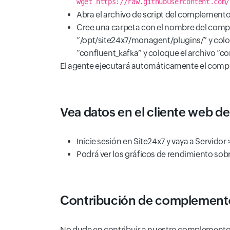
wget https://raw.githubusercontent.com/
Abra el archivo de script del complemen
Cree una carpeta con el nombre del comp
“/opt/site24x7/monagent/plugins/” y coloq
“confluent_kafka” y coloque el archivo “c
El agente ejecutará automáticamente el comple
Vea datos en el cliente web d
Inicie sesión en Site24x7 y vaya a Servid
Podrá ver los gráficos de rendimiento sob
Contribución de complement
No dude en contribuir a nuestro complemento