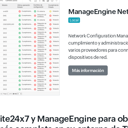
ManageEngine Net
Local
Network Configuration Manag
cumplimiento y administraci
varios proveedores para conm
dispositivos de red.
Más información
ite24x7 y ManageEngine para obt