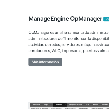
ManageEngine OpManager
Lo
OpManager es una herramienta de administrac
administradores de TI monitoreen la disponibili
actividad de redes, servidores, máquinas virt
enrutadores, WLC, impresoras, puertos y alm
Más información