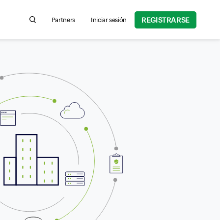
REGISTRARSE
Partners
Iniciar sesión
Search for product information, help articles, and more