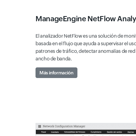
ManageEngine NetFlow Anal
El analizador NetFlow es una solución de mon
basada en el flujo que ayuda a supervisar el us
patrones de tráfico, detectar anomalías de red 
ancho de banda.
Más información