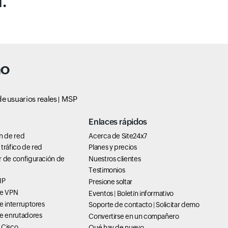
.
no
e usuarios reales
MSP
Enlaces rápidos
n de red
Acerca de Site24x7
tráfico de red
Planes y precios
r de configuración de
Nuestros clientes
Testimonios
IP
Presione soltar
de VPN
Eventos
|
Boletín informativo
e interruptores
Soporte de contacto
|
Solicitar demo
de enrutadores
Convertirse en un compañero
 Cisco
Qué hay de nuevo