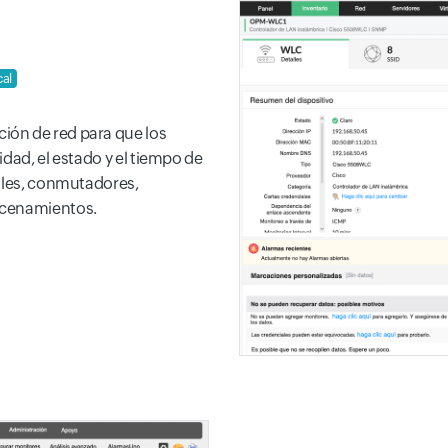
cal
ión de red para que los
dad, el estado y el tiempo de
uales, conmutadores,
acenamientos.