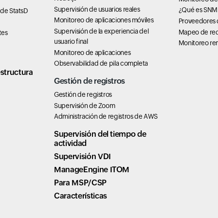
Supervisión de usuarios reales
¿Qué es SNM
 de StatsD
Monitoreo de aplicaciones móviles
Proveedores d
Supervisión de la experiencia del
Mapeo de re
tes
usuario final
Monitoreo rem
Monitoreo de aplicaciones
Observabilidad de pila completa
structura
Gestión de registros
Gestión de registros
Supervisión de Zoom
Administración de registros de AWS
Supervisión del tiempo de
actividad
Supervisión VDI
ManageEngine ITOM
Para MSP/CSP
Características