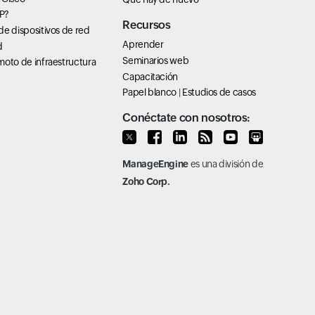
P?
Recursos
e dispositivos de red
Aprender
d
Seminarios web
oto de infraestructura
Capacitación
Papel blanco
|
Estudios de casos
Conéctate con nosotros:
ManageEngine
es una división de
Zoho Corp.