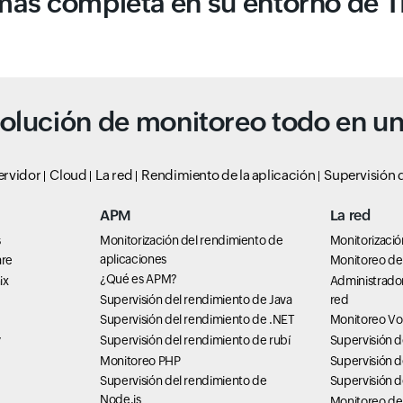
más completa en su entorno de TI
olución de monitoreo todo en u
ervidor
Cloud
La red
Rendimiento de la aplicación
Supervisión d
APM
La red
s
Monitorización del rendimiento de
Monitorizació
aplicaciones
are
Monitoreo de 
¿Qué es APM?
ix
Administrado
Supervisión del rendimiento de Java
red
Supervisión del rendimiento de .NET
Monitoreo Vo
Supervisión del rendimiento de rubí
Supervisión 
7
Monitoreo PHP
Supervisión d
Supervisión del rendimiento de
Supervisión 
Node.js
Monitoreo de