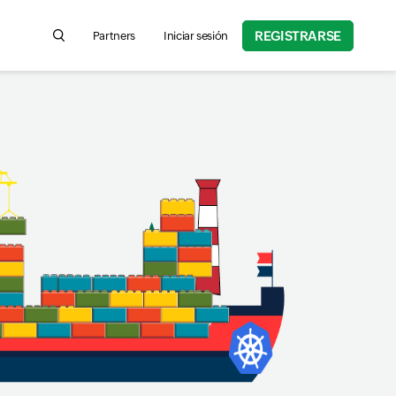
REGISTRARSE
Partners
Iniciar sesión
Search for product information, help articles, and more