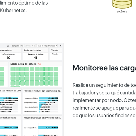
ndimiento óptimo de las
 Kubernetes.
Monitoree las carg
Realice un seguimiento de t
trabajador y sepa qué cantida
implementar por nodo. Obteng
realmente se apague para qu
de que los usuarios finales s