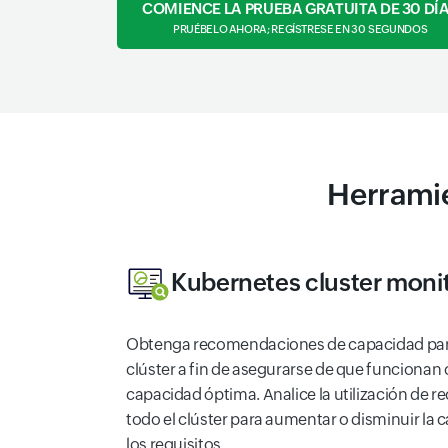
COMIENCE LA PRUEBA GRATUITA DE 30 DÍ
PRUÉBELO AHORA; REGÍSTRESE EN 30 SEGUNDOS
Herramie
Kubernetes cluster moni
Obtenga recomendaciones de capacidad para
clúster a fin de asegurarse de que funcionan
capacidad óptima. Analice la utilización de r
todo el clúster para aumentar o disminuir la 
los requisitos.