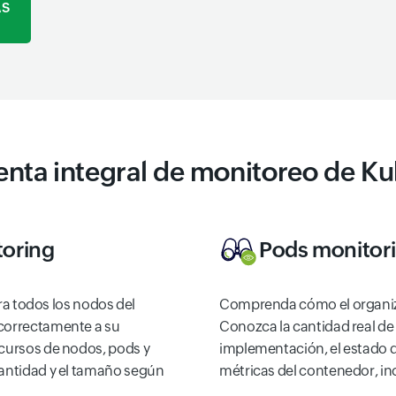
AS
nta integral de monitoreo de K
toring
Pods monitor
 todos los nodos del
Comprenda cómo el organiz
 correctamente a su
Conozca la cantidad real de 
ecursos de nodos, pods y
implementación, el estado d
cantidad y el tamaño según
métricas del contenedor, in