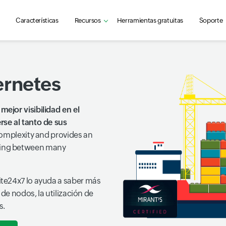
Características
Recursos
Herramientas gratuitas
Soporte
ernetes
ejor visibilidad en el
se al tanto de sus
complexity and provides an
ning between many
te24x7 lo ayuda a saber más
de nodos, la utilización de
s.