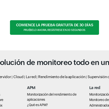
COMIENCE LA PRUEBA GRATUITA DE 30 DÍAS
PRUÉBELO AHORA; REGÍSTRESE EN 30 SEGUNDOS
olución de monitoreo todo en u
ervidor
Cloud
La red
Rendimiento de la aplicación
Supervisión d
APM
La red
s
Monitorización del rendimiento de
Monitorizació
aplicaciones
are
Monitoreo de 
¿Qué es APM?
ix
Administrado