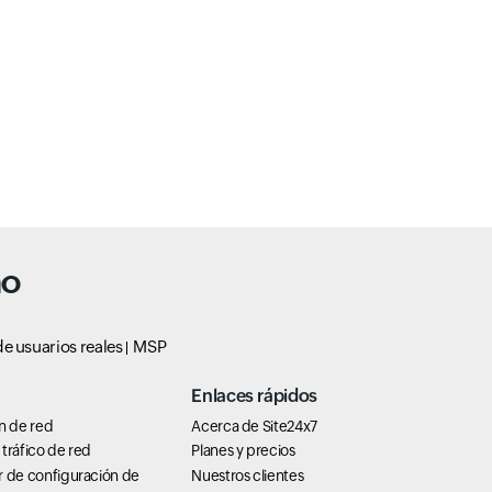
no
e usuarios reales
MSP
Enlaces rápidos
n de red
Acerca de Site24x7
tráfico de red
Planes y precios
r de configuración de
Nuestros clientes