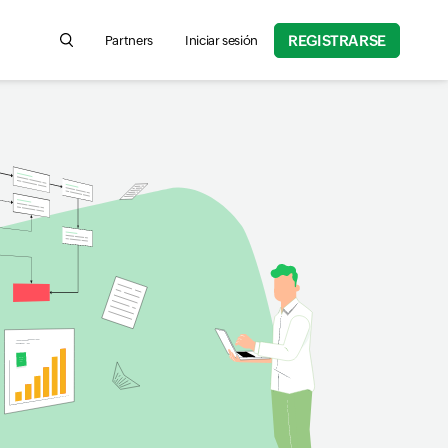
REGISTRARSE
Partners
Iniciar sesión
Search for product information, help articles, and more