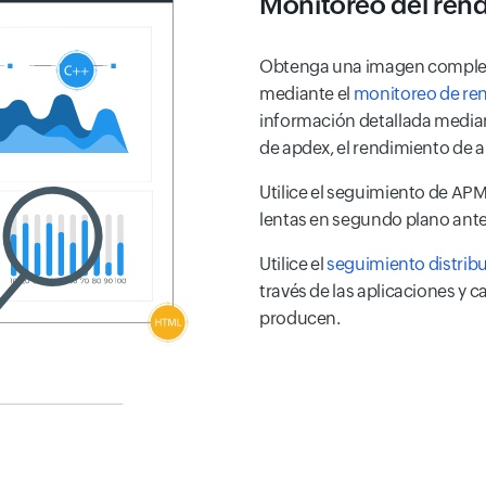
Monitoreo del rend
Obtenga una imagen completa 
mediante el
monitoreo de ren
información detallada median
de apdex, el rendimiento de a
Utilice el seguimiento de APM
lentas en segundo plano antes
Utilice el
seguimiento distrib
través de las aplicaciones y c
producen.