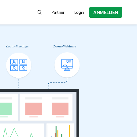
ANMELDEN
Partner
Login
Search for product information, help articles,