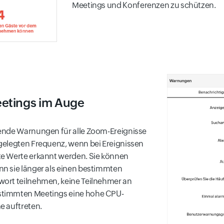
Meetings und Konferenzen zu schützen.
eetings im Auge
ende Warnungen für alle Zoom-Ereignisse
gelegten Frequenz, wenn bei Ereignissen
te Werte erkannt werden. Sie können
n sie länger als einen bestimmten
wort teilnehmen, keine Teilnehmer an
stimmten Meetings eine hohe CPU-
e auftreten.