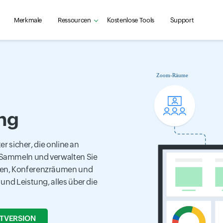
Merkmale
Ressourcen
Kostenlose Tools
Support
ng
er sicher, die online an
 Sammeln und verwalten Sie
ren, Konferenzräumen und
und Leistung, alles über die
STVERSION