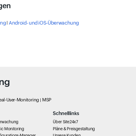
gen
ung
Android- und iOS-Überwachung
ing
eal-User-Monitoring
MSP
Schnelllinks
erwachung
Über Site24x7
ic Monitoring
Pläne & Preisgestaltung
igurations-Manager
Unsere Kunden