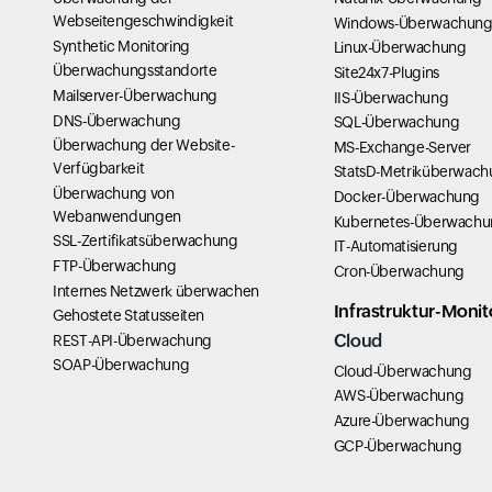
Webseitengeschwindigkeit
Windows-Überwachun
Synthetic Monitoring
Linux-Überwachung
Überwachungsstandorte
Site24x7-Plugins
Mailserver-Überwachung
IIS-Überwachung
DNS-Überwachung
SQL-Überwachung
Überwachung der Website-
MS-Exchange-Server
Verfügbarkeit
StatsD-Metriküberwac
Überwachung von
Docker-Überwachung
Webanwendungen
Kubernetes-Überwach
SSL-Zertifikatsüberwachung
IT-Automatisierung
FTP-Überwachung
Cron-Überwachung
Internes Netzwerk überwachen
Infrastruktur-Monit
Gehostete Statusseiten
Cloud
REST-API-Überwachung
SOAP-Überwachung
Cloud-Überwachung
AWS-Überwachung
Azure-Überwachung
GCP-Überwachung