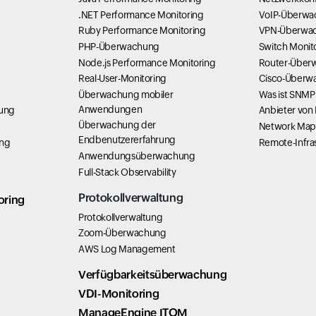
g
.NET Performance Monitoring
VoIP-Überwa
Ruby Performance Monitoring
VPN-Überwa
PHP-Überwachung
Switch Monit
Node.js Performance Monitoring
Router-Über
Real-User-Monitoring
Cisco-Überw
Überwachung mobiler
Was ist SNMP
Anwendungen
hung
Anbieter von
Überwachung der
Network Map
Endbenutzererfahrung
ung
Remote-Infra
Anwendungsüberwachung
Full-Stack Observability
Protokollverwaltung
oring
Protokollverwaltung
Zoom-Überwachung
AWS Log Management
Verfügbarkeitsüberwachung
VDI-Monitoring
ManageEngine ITOM