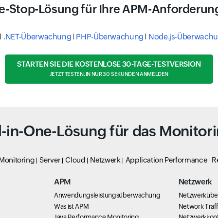
e-Stop-Lösung für Ihre APM-Anforderun
.NET-Überwachung
PHP-Überwachung
Node.js-Überwach
STARTEN SIE DIE KOSTENLOSE 30-TAGE-TESTVERSION
JETZT TESTEN, IN NUR 30 SEKUNDEN ANMELDEN
l-in-One-Lösung für das Monitor
 Monitoring
Server
Cloud
Netzwerk
Application Performance
R
APM
Netzwerk
Anwendungsleistungsüberwachung
Netzwerküb
Was ist APM
Network Traff
Java Performance Monitoring
Netzwerkkonf