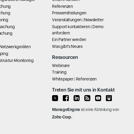
chung
Referenzen
chung
Pressemitteilungen
oring
Veranstaltungen
|
Newsletter
wachung
Support kontaktieren
|
Demo
anfordern
achung
Ein Partner werden
Was gibt's Neues
 Netzwerkgeräten
ping
Ressourcen
struktur-Monitoring
Webinare
Training
Whitepaper
|
Referenzen
Treten Sie mit uns in Kontakt
ManageEngine
ist eine Abteilung von
Zoho Corp.