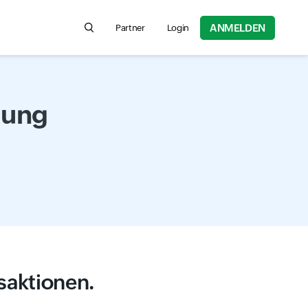
ANMELDEN
Partner
Login
Search for product information, help articles,
hung
saktionen.