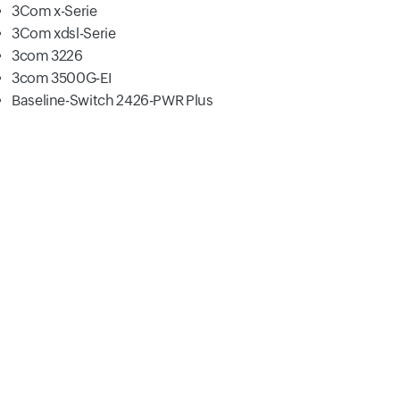
3Com x-Serie
3Com xdsl-Serie
3com 3226
3com 3500G-EI
Baseline-Switch 2426-PWR Plus