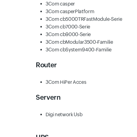
3Com casper
3Com casperPlatform
3Com cb5000TRFastModule-Serie
3Com cb7000-Serie
3Com cb9000-Serie
3Com cbModular3500-Familie
3Com cbSystem9400-Familie
Router
3Com HiPer Acces
Servern
Digi network Usb