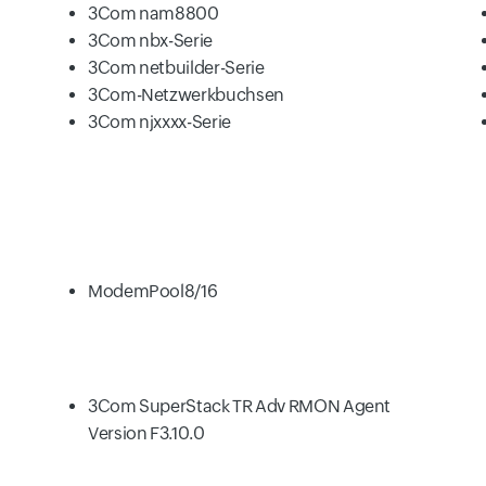
3Com nam8800
3Com nbx-Serie
3Com netbuilder-Serie
3Com-Netzwerkbuchsen
3Com njxxxx-Serie
ModemPool8/16
3Com SuperStack TR Adv RMON Agent
Version F3.10.0