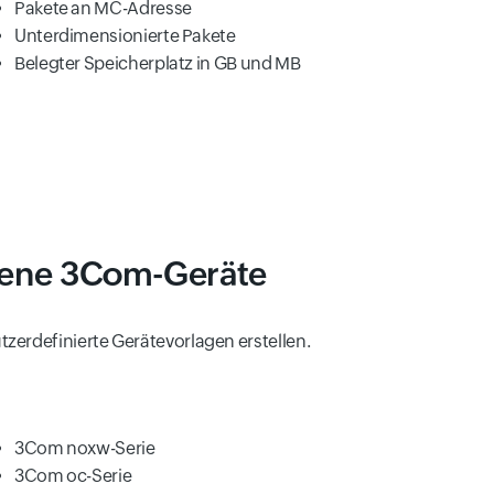
Pakete an MC-Adresse
Unterdimensionierte Pakete
Belegter Speicherplatz in GB und MB
edene 3Com-Geräte
zerdefinierte Gerätevorlagen erstellen.
3Com noxw-Serie
3Com oc-Serie