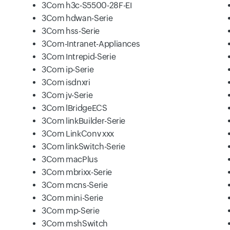
3Com h3c-S5500-28F-EI
3Com hdwan-Serie
3Com hss-Serie
3Com-Intranet-Appliances
3Com Intrepid-Serie
3Com ip-Serie
3Com isdnxri
3Com jv-Serie
3Com lBridgeECS
3Com linkBuilder-Serie
3Com LinkConv xxx
3Com linkSwitch-Serie
3Com macPlus
3Com mbrixx-Serie
3Com mcns-Serie
3Com mini-Serie
3Com mp-Serie
3Com mshSwitch