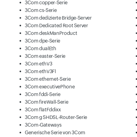
3Com copper-Serie
3Com cs-Serie
3Com dedizierte Bridge-Server
3Com Dedicated Root Server
3Com deskManProduct
3Com dpe-Serie
3Com dualEth
3Com easter-Serie
3Com ethV3
3Com ethV3Fl
3Com ethernet-Serie
3Com executivePhone
3Com fddi-Serie
3Com fireWall-Serie
3Com flatFddixx
3Com g SHDSL-Router-Serie
3Com-Gateways
Generische Serie von 3Com