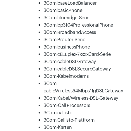
3Com baseLoadBalancer
3Com basicPhone
3Com blueridge-Serie
3Com bp3104ProfessionalPhone
3Com BroadbandAccess
3Com Brouter-Serie
3Com businessPhone
3Com cELLplex-7xxxxCard-Serie
3Com cableDSLGateway
3Com cableDSLSecureGateway
3Com-Kabelmodems
3Com
cableWireless54Mbps11gDSLGateway
3Com Kabel/Wireless-DSL-Gateway
3Com-Call Processors
3Com callisto
3Com Callisto-Plattform
3Com-Karten