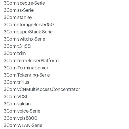
3Com spectre-Serie
3Com ss-Serie
3Com stanley
3Com storageServer150
3Com superStack-Serie
3Com switchx-Serie
3Com t3HSSI
3Com tdm
3Com termServerPlatform
3Com-Terminalserver
3Com Tokenring-Serie
3Com trPlus
3Com vCNMultiAccessConcentrator
3Com VDSL
3Com valcan
3Com voice-Serie
3Com vpls8800
3Com WLAN-Serie