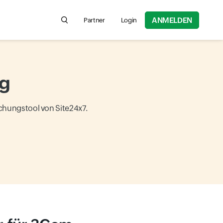
ANMELDEN
Partner
Login
Search for product information, help articles,
g
hungstool von Site24x7.