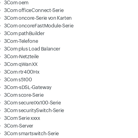
3Com oem
3Com officeConnect-Serie
3Com oncore-Serie von Karten
3Com oncoreFastModule-Serie
3Com pathBuilder
3Com-Telefone
3Com plus Load Balancer
3Com-Netzteile
3Com qWanXX
3Com rtr400Hx
3Com s5100
3Com-sDSL-Gateway
3Com score-Serie
3Com secureIXx100-Serie
3Com securitySwitch-Serie
3Com Serie xxxx
3Com-Server
3Com smartswitch-Serie