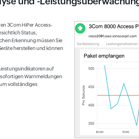
lyse und -Leistungsüberwachun
hren 3Com HiPer Access-
sichtlich Status,
ischen Erkennung müssen Sie
Geräte herstellen und können
Leistungsindikatoren auf
it sofortigen Warnmeldungen
 um vollständiges