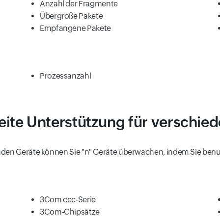
Anzahl der Fragmente
Übergroße Pakete
Empfangene Pakete
Prozessanzahl
reite Unterstützung für verschi
nden Geräte können Sie "n" Geräte überwachen, indem Sie benut
3Com cec-Serie
3Com-Chipsätze