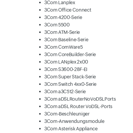
3Com Lanplex
3Com Office Connect
3Com 4200-Serie
3Com 5500
3Com ATM-Serie
3Com Baseline-Serie
3Com ComWare5
3Com CoreBuilder-Serie
3Com LANplex 2x00
3Com S3600-28F-EI
3Com Super Stack-Serie
3Com Switch 4xx0-Serie
3Com a3C512-Serie
3Com aDSLRouterNoVoDSLPorts
3Com aDSL Router VoDSL-Ports
3Com-Beschleuniger
3Com-Anwendungsmodule
3Com Asterisk Appliance