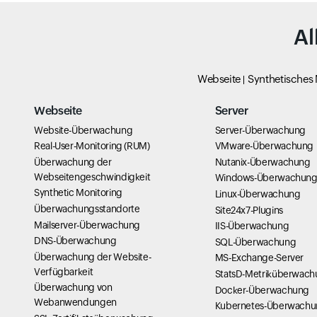
Al
Webseite
Synthetisches
Webseite
Server
Website-Überwachung
Server-Überwachung
Real-User-Monitoring (RUM)
VMware-Überwachung
Überwachung der
Nutanix-Überwachung
Webseitengeschwindigkeit
Windows-Überwachun
Synthetic Monitoring
Linux-Überwachung
Überwachungsstandorte
Site24x7-Plugins
Mailserver-Überwachung
IIS-Überwachung
DNS-Überwachung
SQL-Überwachung
Überwachung der Website-
MS-Exchange-Server
Verfügbarkeit
StatsD-Metriküberwac
Überwachung von
Docker-Überwachung
Webanwendungen
Kubernetes-Überwach