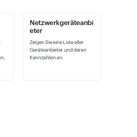
Netzwerkgeräteanbi
eter
k
Zeigen Sie eine Liste aller
Geräteanbieter und deren
n.
Kennzahlen an.