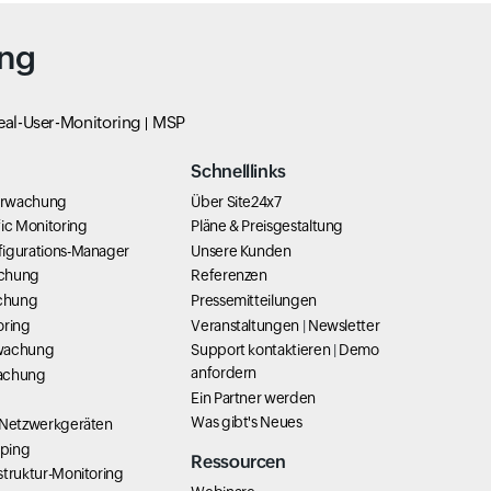
ing
eal-User-Monitoring
MSP
Schnelllinks
erwachung
Über Site24x7
ic Monitoring
Pläne & Preisgestaltung
igurations-Manager
Unsere Kunden
chung
Referenzen
chung
Pressemitteilungen
oring
Veranstaltungen
|
Newsletter
wachung
Support kontaktieren
|
Demo
anfordern
achung
Ein Partner werden
Was gibt's Neues
 Netzwerkgeräten
ping
Ressourcen
struktur-Monitoring