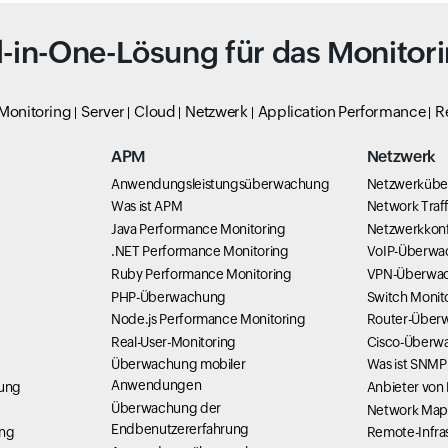
l-in-One-Lösung für das Monitor
 Monitoring
Server
Cloud
Netzwerk
Application Performance
R
APM
Netzwerk
Anwendungsleistungsüberwachung
Netzwerküb
Was ist APM
Network Traff
Java Performance Monitoring
Netzwerkkonf
g
.NET Performance Monitoring
VoIP-Überwa
Ruby Performance Monitoring
VPN-Überwa
PHP-Überwachung
Switch Monit
Node.js Performance Monitoring
Router-Über
Real-User-Monitoring
Cisco-Überw
Überwachung mobiler
Was ist SNMP
Anwendungen
hung
Anbieter von
Überwachung der
Network Map
Endbenutzererfahrung
ung
Remote-Infra