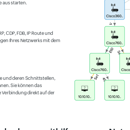
e aus starten.
RP, CDP, FDB, IP Route und
ngen Ihres Netzwerks mit dem
te und deren Schnittstellen,
nnen. Sie können das
 Verbindung direkt auf der