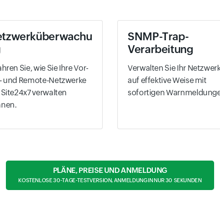
etzwerküberwachu
SNMP-Trap-
g
Verarbeitung
ahren Sie, wie Sie Ihre Vor-
Verwalten Sie Ihr Netzwer
- und Remote-Netzwerke
auf effektive Weise mit
 Site24x7 verwalten
sofortigen Warnmeldunge
nnen.
PLÄNE, PREISE UND ANMELDUNG
KOSTENLOSE 30-TAGE-TESTVERSION, ANMELDUNG IN NUR 30 SEKUNDEN