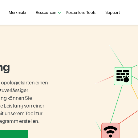
Merkmale
Ressourcen
Kostenlose Tools
Support
ng
 Topologiekarten einen
zuverlässiger
ung können Sie
e Leistung von einer
it unserem Tool zur
agramm erstellen.