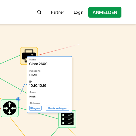
ANMELDEN
Partner
Login
Search for product information, help articles,