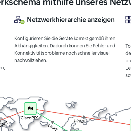
werkschema mithilfe unseres Ne
Netzwerkhierarchie anzeigen
Konfigurieren Sie die Geräte korrekt gemäß ihren
Abhängigkeiten. Dadurch können Sie Fehler und
To
Konnektivitätsprobleme noch schneller visuell
de
n
nachvollziehen.
pr
en,
Le
so