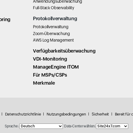
Anwendungsüberwachung
Full-Stack Observability
Protokollverwaltung
oring
Protokollverwaltung
Zoom-Überwachung
AWS Log Management
Verfügbarkeitsüberwachung
VDI-Monitoring
ManageEngine ITOM
Für MSPs/CSPs
Merkmale
Datenschutzrichtlinie
Nutzungsbedingungen
Sicherheit
Bereit für
Sprache :
Data-Center wählen: