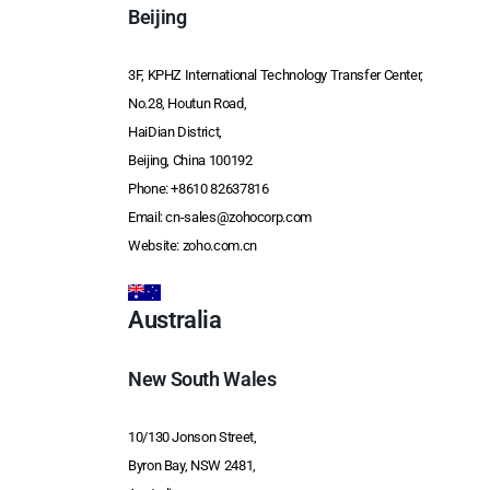
Beijing
3F, KPHZ International Technology Transfer Center,
No.28, Houtun Road,
HaiDian District,
Beijing, China 100192
Phone:
+8610 82637816
Email:
cn-sales@zohocorp.com
Website:
zoho.com.cn
Australia
New South Wales
10/130 Jonson Street,
Byron Bay, NSW 2481,