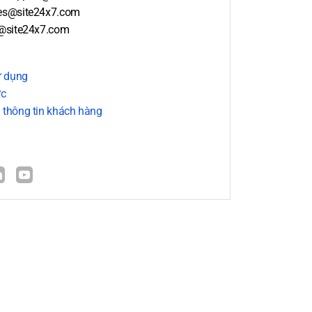
es@site24x7.com
@site24x7.com
 dụng
ức
 thông tin khách hàng