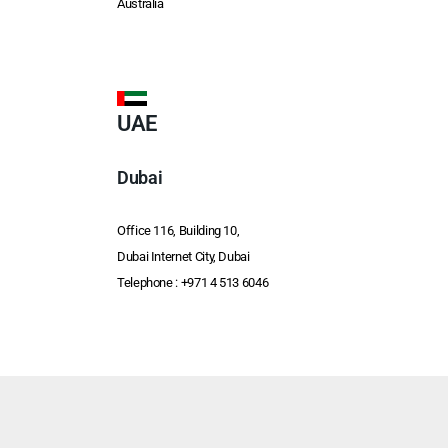
Australia
UAE
Dubai
Office 116, Building 10,
Dubai Internet City, Dubai
Telephone :
+971 4 513 6046