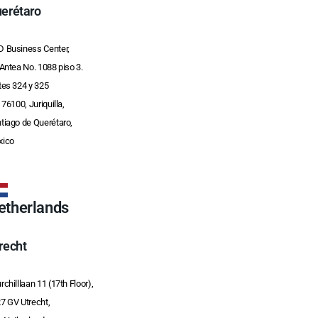
erétaro
 Business Center,
 Antea No. 1088 piso 3.
tes 324 y 325
. 76100, Juriquilla,
tiago de Querétaro,
xico
etherlands
recht
rchilllaan 11 (17th Floor),
7 GV Utrecht,