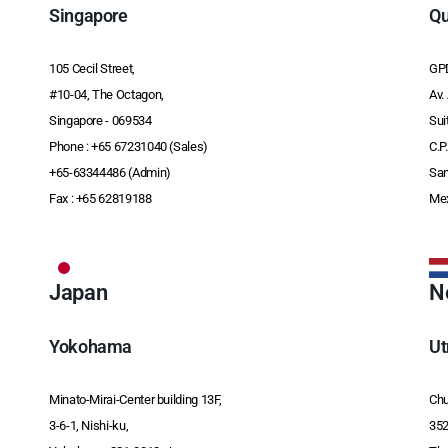
Singapore
Qu
105 Cecil Street,
GPD
#10-04, The Octagon,
Av.
Singapore - 069534
Sui
Phone :
+65 67231040 (Sales)
C.P
+65-63344486 (Admin)
San
Fax : +65 62819188
Me
Japan
N
Yokohama
Ut
Minato-Mirai-Center building 13F,
Chu
3-6-1, Nishi-ku,
352