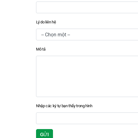
Lý do liên hệ
Mô tả
Nhập các ký tự bạn thấy trong hình
Input field
Input field