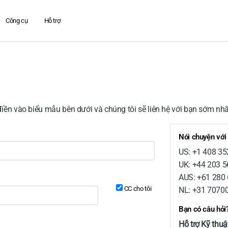
Công cụ
Hỗ trợ
điền vào biểu mẫu bên dưới và chúng tôi sẽ liên hệ với bạn sớm nhấ
Nói chuyện với
US: +1 408 35
UK: +44 203 
AUS: +61 280
CC cho tôi
NL: +31 7070
Bạn có câu hỏi
Hỗ trợ Kỹ thuậ