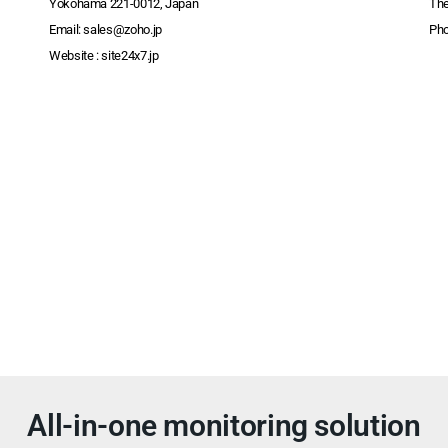
Yokohama 221-0012, Japan
The
Email:
sales@zoho.jp
Ph
Website :
site24x7.jp
All-in-one monitoring solution