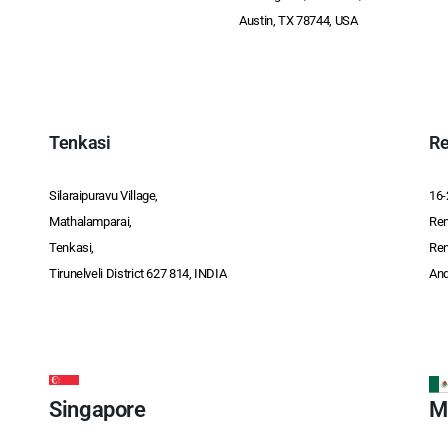
Austin, TX 78744, USA
Tenkasi
Re
Silaraipuravu Village,
16-
Mathalamparai,
Ren
Tenkasi,
Ren
Tirunelveli District 627 814, INDIA
And
Singapore
M