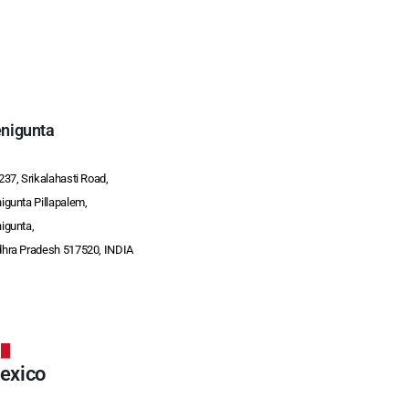
nigunta
237, Srikalahasti Road,
igunta Pillapalem,
igunta,
hra Pradesh 517520, INDIA
exico