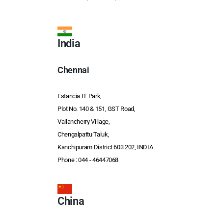
India
Chennai
Estancia IT Park,
Plot No. 140 & 151, GST Road,
Vallancherry Village,
Chengalpattu Taluk,
Kanchipuram District 603 202, INDIA
Phone :
044 - 46447068
China