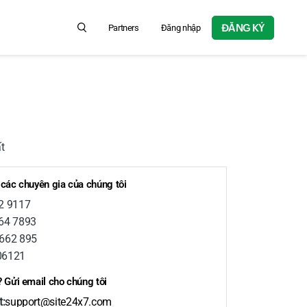
ĐĂNG KÝ
Partners
Đăng nhập
Search for product information, help articles, and more...
t
 các chuyên gia của chúng tôi
2 9117
564 7893
 662 895
06121
? Gửi email cho chúng tôi
t:
support@site24x7.com