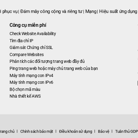
i phục vụ
Đám mây công cộng và riêng tư
Mạng
Hiệu suất ứng dụng
Công cụ miễn phí
Check Website Availability
Tìm địa chỉ IP
Giám sát Chứng chỉ SSL
Compare Websites
Phân tích các đối tượng trang web đầy đủ
Ping trang web hoặc máy chủ trang web của bạn
Máy tính mạng con IPv4
Máy tính mạng con IPv6
Bộ chọn mã màu
Nhà thiết kế AWS
rang chủ
Chính sách bảo mật
Điều khoản sử dụng
Bảo vệ
Tuân thủ GD