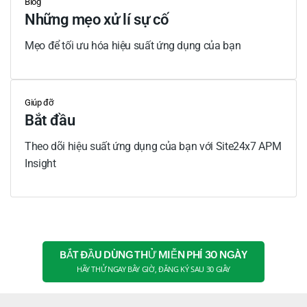
Blog
Những mẹo xử lí sự cố
Mẹo để tối ưu hóa hiệu suất ứng dụng của bạn
Giúp đỡ
Bắt đầu
Theo dõi hiệu suất ứng dụng của bạn với Site24x7 APM
Insight
BẮT ĐẦU DÙNG THỬ MIỄN PHÍ 30 NGÀY
HÃY THỬ NGAY BÂY GIỜ, ĐĂNG KÝ SAU 30 GIÂY