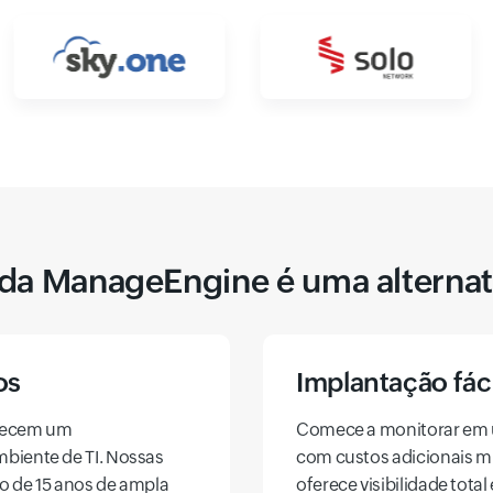
 da ManageEngine é uma alterna
os
Implantação fáci
erecem um
Comece a monitorar em 
biente de TI. Nossas
com custos adicionais 
o de 15 anos de ampla
oferece visibilidade tota