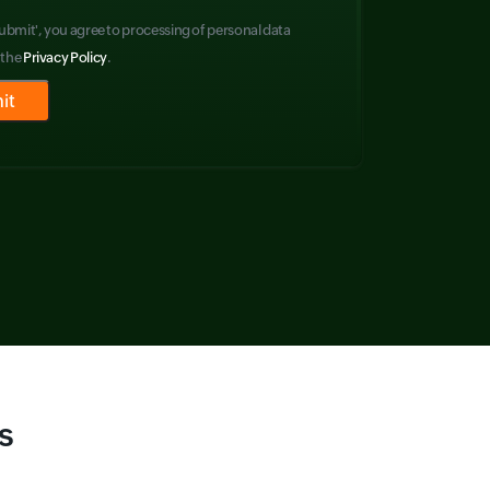
Submit', you agree to processing of personal data
 the
Privacy Policy
.
s