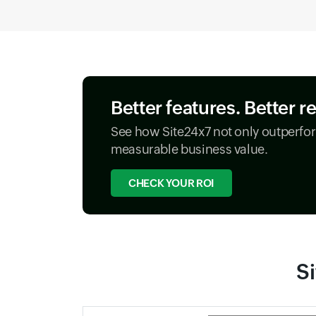
Better features. Better r
See how Site24x7 not only outperfor
measurable business value.
CHECK YOUR ROI
S