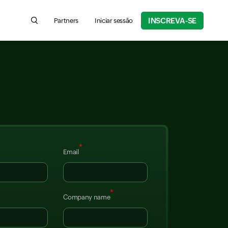
INSCREVA-SE
Partners
Iniciar sessão
Search for product information, help articles, and more...
*
Email
*
Company name