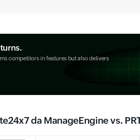
eturns.
ms competitors in features but also delivers
ite24x7 da ManageEngine vs. PR