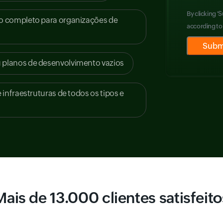
By clicking '
o completo para organizações de
according to
Input field
Input field
Input field
planos de desenvolvimento vazios
infraestruturas de todos os tipos e
Mais de 13.000 clientes satisfeito