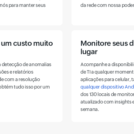
 nós para manter seus
da rede com nossa pode
 um custo muito
Monitore seus d
lugar
m detecção de anomalias
Acompanhe a disponibil
ões e relatórios
de TI a qualquer moment
ade com a resolução
aplicações para celular,
 obtém tudo isso por um
qualquer dispositivo An
dos 130 locais de monito
atualizado com insights e
semana.