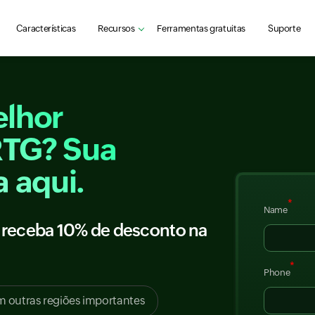
Características
Recursos
Ferramentas gratuitas
Suporte
elhor
RTG? Sua
 aqui.
*
Name
e receba 10% de desconto na
*
Phone
em outras regiões importantes