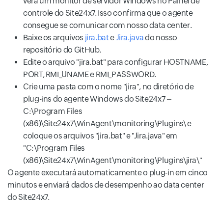
verá um monitor de servidor Windows no Painel de
controle do Site24x7. Isso confirma que o agente
consegue se comunicar com nosso data center.
Baixe os arquivos
jira.bat
e
Jira.java
do nosso
repositório do GitHub.
Edite o arquivo "jira.bat" para configurar HOSTNAME,
PORT, RMI_UNAME e RMI_PASSWORD.
Crie uma pasta com o nome "jira", no diretório de
plug-ins do agente Windows do Site24x7 –
C:\Program Files
(x86)\Site24x7\WinAgent\monitoring\Plugins\ e
coloque os arquivos "jira.bat" e "Jira.java" em
"C:\Program Files
(x86)\Site24x7\WinAgent\monitoring\Plugins\jira\"
O agente executará automaticamente o plug-in em cinco
minutos e enviará dados de desempenho ao data center
do Site24x7.