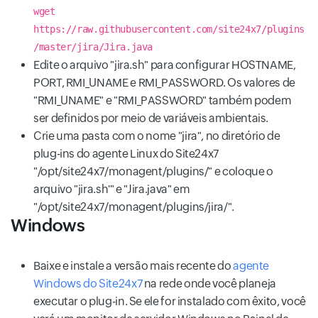
wget
https://raw.githubusercontent.com/site24x7/plugins
/master/jira/Jira.java
Edite o arquivo "jira.sh" para configurar HOSTNAME,
PORT, RMI_UNAME e RMI_PASSWORD. Os valores de
"RMI_UNAME" e "RMI_PASSWORD" também podem
ser definidos por meio de variáveis ambientais.
Crie uma pasta com o nome "jira", no diretório de
plug-ins do agente Linux do Site24x7
"/opt/site24x7/monagent/plugins/" e coloque o
arquivo "jira.sh'" e "Jira.java" em
"/opt/site24x7/monagent/plugins/jira/".
Windows
Baixe e instale a versão mais recente do
agente
Windows do Site24x7
na rede onde você planeja
executar o plug-in. Se ele for instalado com êxito, você