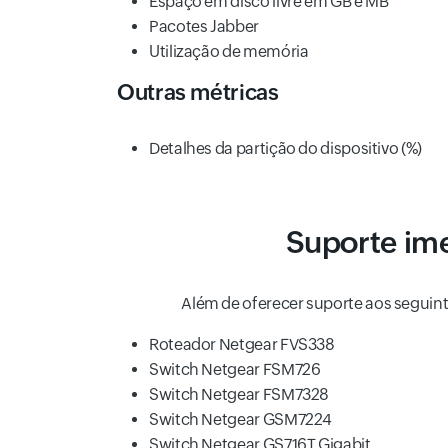
Espaço em disco livre em GB e MB
Pacotes Jabber
Utilização de memória
Outras métricas
Detalhes da partição do dispositivo (%)
Suporte ime
Além de oferecer suporte aos seguint
Roteador Netgear FVS338
Switch Netgear FSM726
Switch Netgear FSM7328
Switch Netgear GSM7224
Switch Netgear GS716T Gigabit