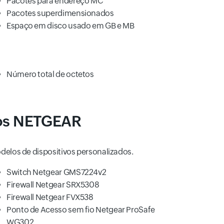
Pacotes para endereço MC
Pacotes superdimensionados
Espaço em disco usado em GB e MB
Número total de octetos
ivos NETGEAR
delos de dispositivos personalizados.
Switch Netgear GMS7224v2
Firewall Netgear SRX5308
Firewall Netgear FVX538
Ponto de Acesso sem fio Netgear ProSafe
WG302