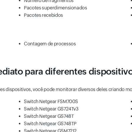
Número de fragmentos
Pacotes superdimensionados
Pacotes recebidos
Contagem de processos
diato para diferentes disposit
es dispositivos, você pode monitorar diversos deles criando mo
Switch Netgear FSM700S
Switch Netgear GS724Tv3
Switch Netgear GS748T
Switch Netgear GS748TP
Switch Netgear GSM7212