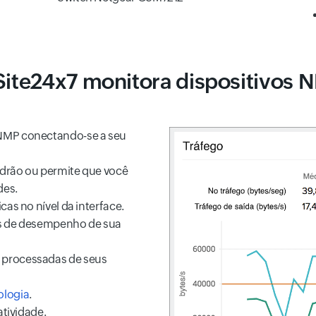
ite24x7 monitora dispositivos
NMP conectando-se a seu
drão ou permite que você
des.
as no nível da interface.
es de desempenho de sua
processadas de seus
ologia
.
atividade.