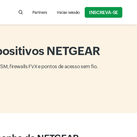
INSCREVA-SE
Partners
Iniciar sessão
Search for product information, help articles, and more
positivos NETGEAR
 firewalls FVX e pontos de acesso sem fio.