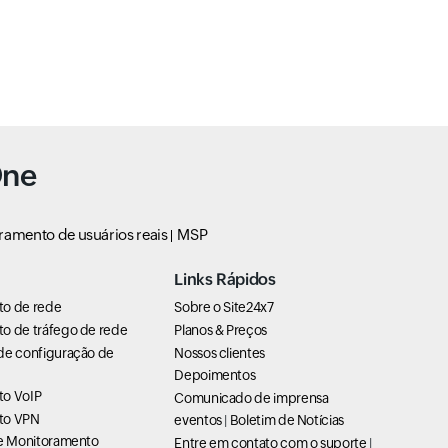
One
ramento de usuários reais
MSP
Links Rápidos
to de rede
Sobre o Site24x7
o de tráfego de rede
Planos & Preços
de configuração de
Nossos clientes
Depoimentos
to VoIP
Comunicado de imprensa
to VPN
eventos
|
Boletim de Notícias
de Monitoramento
Entre em contato com o suporte
|