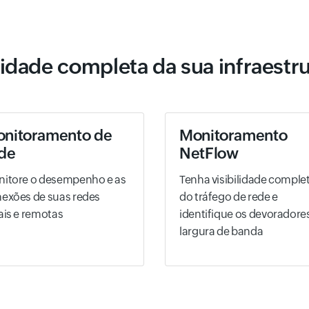
lidade completa da sua infraestr
nitoramento de
Monitoramento
de
NetFlow
itore o desempenho e as
Tenha visibilidade comple
exões de suas redes
do tráfego de rede e
ais e remotas
identifique os devoradore
largura de banda