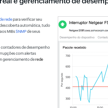
 real e gerenciamento de dese
 de rede
para verificar seu
 descoberta automática, tudo
 aos MIBs
SNMP
de seus
ros contadores de desempenho
terrupções com alertas
 um gerenciamento de
rede