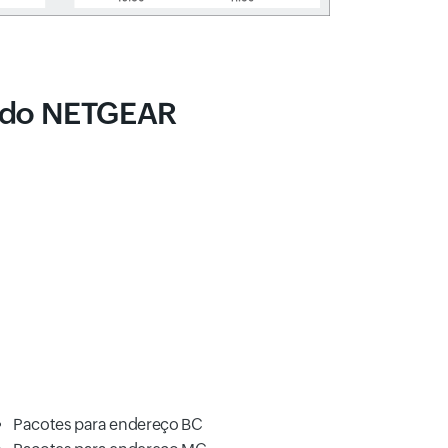
o do NETGEAR
Pacotes para endereço BC