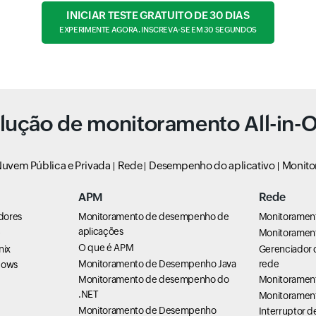
INICIAR TESTE GRATUITO DE 30 DIAS
EXPERIMENTE AGORA. INSCREVA-SE EM 30 SEGUNDOS
lução de monitoramento All-in-
uvem Pública e Privada
Rede
Desempenho do aplicativo
Monito
APM
Rede
dores
Monitoramento de desempenho de
Monitoramen
aplicações
e
Monitorament
O que é APM
nix
Gerenciador 
Monitoramento de Desempenho Java
rede
dows
Monitoramento de desempenho do
Monitoramen
.NET
Monitoramen
Monitoramento de Desempenho
Interruptor 