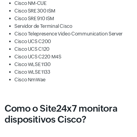
Cisco NM-CUE
Cisco SRE 300 ISM
Cisco SRE 910 ISM
Servidor de Terminal Cisco
Cisco Telepresence Video Communication Server
Cisco UCS C200
Cisco UCS C120
Cisco UCS C220 M4S
Cisco WLSE 1130
Cisco WLSE 1133
Cisco NmWae
Como o Site24x7 monitora
dispositivos Cisco?