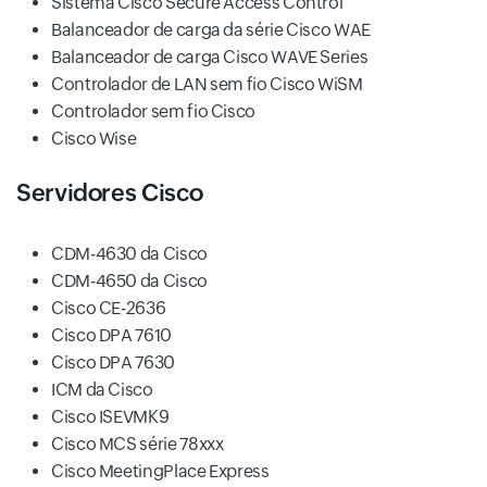
Sistema Cisco Secure Access Control
Balanceador de carga da série Cisco WAE
Balanceador de carga Cisco WAVE Series
Controlador de LAN sem fio Cisco WiSM
Controlador sem fio Cisco
Cisco Wise
Servidores Cisco
CDM-4630 da Cisco
CDM-4650 da Cisco
Cisco CE-2636
Cisco DPA 7610
Cisco DPA 7630
ICM da Cisco
Cisco ISEVMK9
Cisco MCS série 78xxx
Cisco MeetingPlace Express