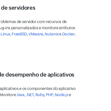
de servidores
problemas de servidor com recursos de
plug-ins personalizados e monitore atributos
,
Linux
,
FreeBSD
,
VMware
,
Nutanix
e
Docker
,
de desempenho de aplicativos
 aplicativos e os componentes do aplicativo
 Monitore
Java
,
.NET
,
Ruby
,
PHP
,
Node.js
e