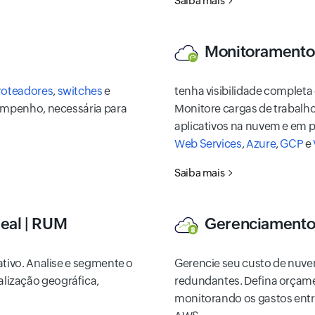
Saiba mais
Monitoramento 
roteadores
,
switches
e
tenha visibilidade completa
sempenho, necessária para
Monitore cargas de trabal
aplicativos na nuvem e em 
Web Services
,
Azure
,
GCP
e
Saiba mais
eal | RUM
Gerenciamento
ativo. Analise e segmente o
Gerencie seu custo de nuve
lização geográfica,
redundantes. Defina orçame
monitorando os gastos entre