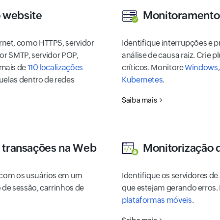
 website
Monitoramento 
rnet, como HTTPS, servidor
Identifique interrupções e 
dor SMTP, servidor POP,
análise de causa raiz. Crie 
 mais de
110 localizações
críticos. Monitore
Windows
quelas dentro de redes
Kubernetes
.
Saiba mais
e transações na Web
Monitorização 
s com os usuários em um
Identifique os servidores de
o de sessão, carrinhos de
que estejam gerando erros.
plataformas móveis
.