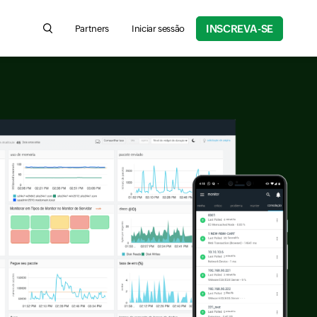
INSCREVA-SE
Partners
Iniciar sessão
Search for product information, help articles, and more