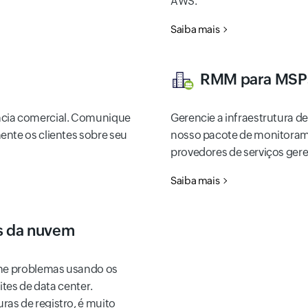
AWS.
Saiba mais
RMM para MSP
ncia comercial. Comunique
Gerencie a infraestrutura de
ente os clientes sobre seu
nosso pacote de monitoramen
provedores de serviços ger
Saiba mais
s da nuvem
ione problemas usando os
ites de data center.
as de registro, é muito