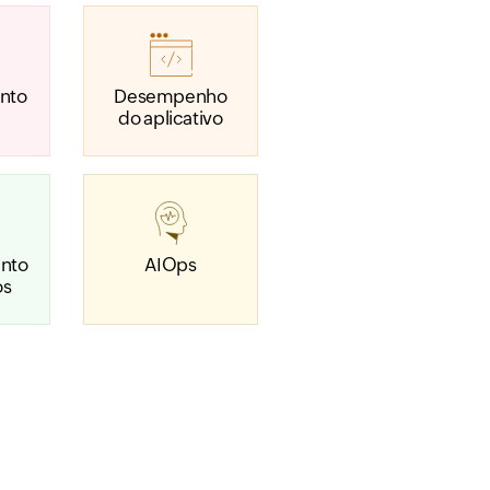
nto
Desempenho
do aplicativo
nto
AIOps
os