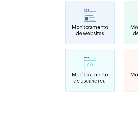
Monitoramento
Mo
de websites
de
Monitoramento
Mo
de usuário real