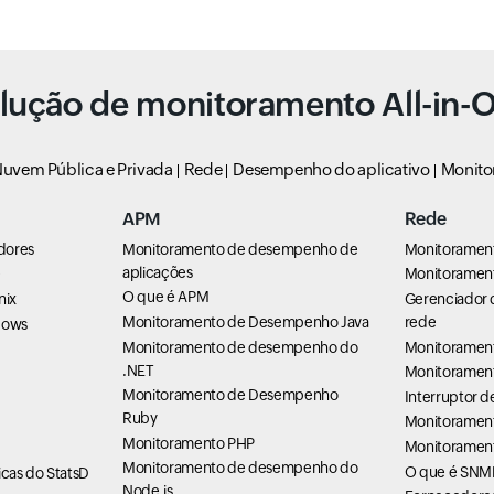
lução de monitoramento All-in-
uvem Pública e Privada
Rede
Desempenho do aplicativo
Monito
APM
Rede
dores
Monitoramento de desempenho de
Monitoramen
aplicações
e
Monitorament
O que é APM
nix
Gerenciador 
Monitoramento de Desempenho Java
rede
dows
Monitoramento de desempenho do
Monitoramen
.NET
Monitoramen
Monitoramento de Desempenho
Interruptor 
Ruby
Monitorament
Monitoramento PHP
Monitorament
Monitoramento de desempenho do
O que é SNM
cas do StatsD
Node.js