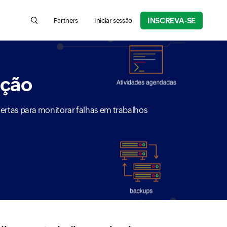
INSCREVA-SE
Partners
Iniciar sessão
Search for product information, help articles, and more
ação
ertas para monitorar falhas em trabalhos