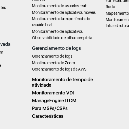
Fornecedores
Monitoramento de usuários reais
Rede
tes
Monitoramento de aplicativos móveis
Mapeamento 
Monitoramento da experiência do
Monitoramen
usuário final
Infraestrutura
Monitoramento de aplicativos
Observabilidade de pilha completa
ivada
Gerenciamento de logs
em
Gerenciamento de logs
Monitoramento de Zoom
e
Gerenciamento de logs da AWS
Monitoramento de tempo de
atividade
Monitoramento VDI
ManageEngine ITOM
Para MSPs/CSPs
Características