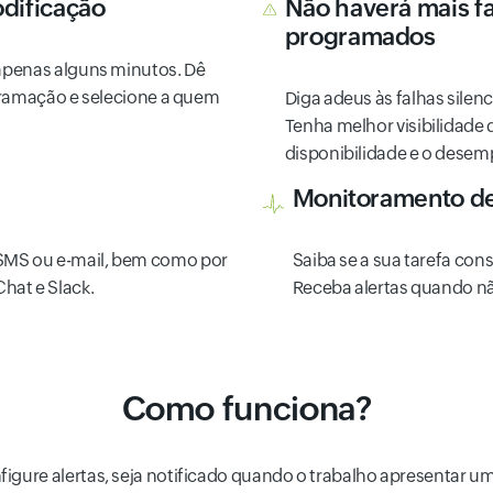
dificação
Não haverá mais f
programados
penas alguns minutos. Dê
ramação e selecione a quem
Diga adeus às falhas silen
Tenha melhor visibilidade 
disponibilidade e o desem
Monitoramento de
r SMS ou e-mail, bem como por
Saiba se a sua tarefa co
hat e Slack.
Receba alertas quando nã
Como funciona?
gure alertas, seja notificado quando o trabalho apresentar u