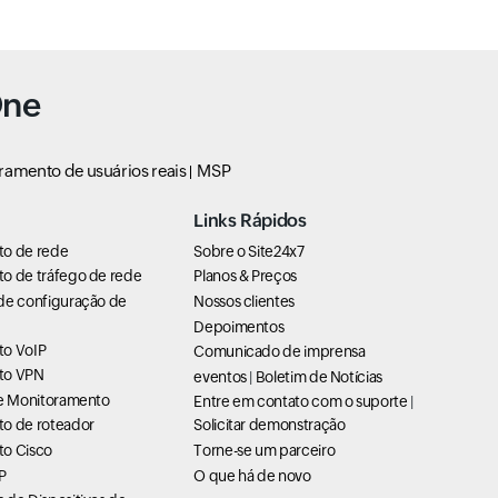
One
ramento de usuários reais
MSP
Links Rápidos
to de rede
Sobre o Site24x7
o de tráfego de rede
Planos & Preços
de configuração de
Nossos clientes
Depoimentos
to VoIP
Comunicado de imprensa
to VPN
eventos
|
Boletim de Notícias
de Monitoramento
Entre em contato com o suporte
|
o de roteador
Solicitar demonstração
o Cisco
Torne-se um parceiro
P
O que há de novo