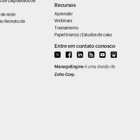
 de Dispositivos de
Recursos
Aprender
de rede
Webinars
to Remoto de
Treinamento
Papel branco
|
Estudos de caso
Entre em contato conosco
ManageEngine
é uma divisão de
Zoho Corp.