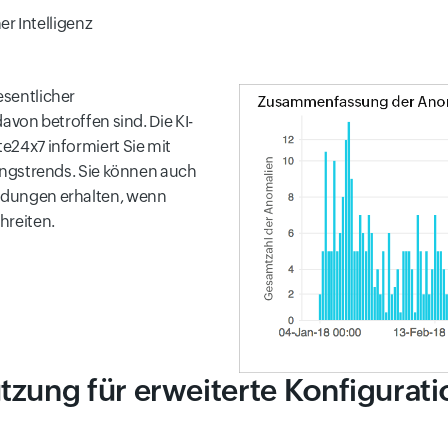
r Intelligenz
sentlicher
von betroffen sind. Die KI-
24x7 informiert Sie mit
ungstrends. Sie können auch
dungen erhalten, wenn
hreiten.
zung für erweiterte Konfigurat