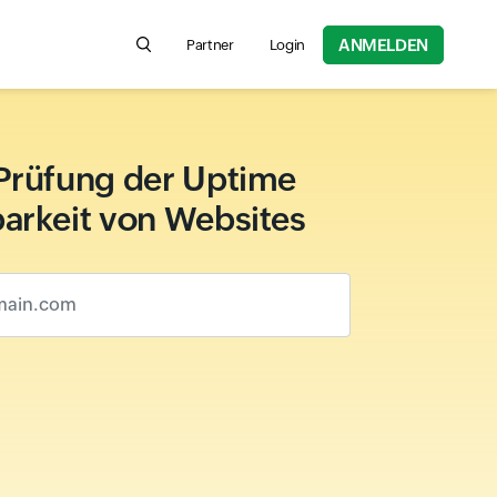
ANMELDEN
Partner
Login
Search for product information, help articles,
Prüfung der Uptime
arkeit von Websites
n.com