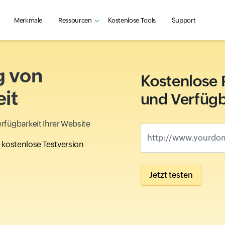
Merkmale
Ressourcen
Kostenlose Tools
Support
g von
Kostenlose 
it
und Verfügb
rfügbarkeit Ihrer Website
http://www.yourdomai
 kostenlose Testversion
Jetzt testen