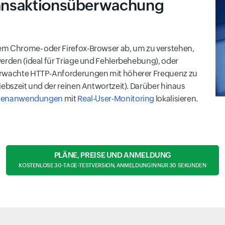
ansaktionsüberwachung
em Chrome- oder Firefox-Browser ab, um zu verstehen,
werden (ideal für Triage und Fehlerbehebung), oder
berwachte HTTP-Anforderungen mit höherer Frequenz zu
iebszeit und der reinen Antwortzeit). Darüber hinaus
eitenanwendungen
mit
Real-User-Monitoring
lokalisieren.
PLÄNE, PREISE UND ANMELDUNG
KOSTENLOSE 30-TAGE-TESTVERSION, ANMELDUNG IN NUR 30 SEKUNDEN