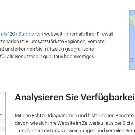
 als 120+ Standorten
weltweit, innerhalb Ihrer Firewall
tszenarien (z. B. umsatzstärkste Regionen, Remote-
n) und erkennen Sie frühzeitig geografische
 für alle Benutzer ein qualitativ hochwertiges
Analysieren Sie Verfügbarkei
Mit den Echtzeitdiagrammen und historischen Berichten v
davon, wie sich Ihre Website im Zeitverlauf aus der Sicht
Trends oder Leistungsabweichungen und verteilen Sie 