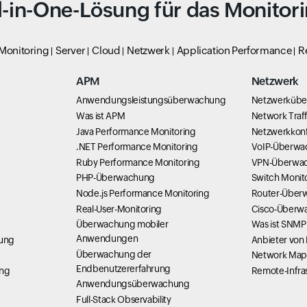
l-in-One-Lösung für das Monitor
 Monitoring
Server
Cloud
Netzwerk
Application Performance
R
APM
Netzwerk
Anwendungsleistungsüberwachung
Netzwerküb
Was ist APM
Network Traff
Java Performance Monitoring
Netzwerkkonf
g
.NET Performance Monitoring
VoIP-Überwa
Ruby Performance Monitoring
VPN-Überwa
PHP-Überwachung
Switch Monit
Node.js Performance Monitoring
Router-Über
Real-User-Monitoring
Cisco-Überw
Überwachung mobiler
Was ist SNMP
Anwendungen
hung
Anbieter von
Überwachung der
Network Map
Endbenutzererfahrung
ung
Remote-Infra
Anwendungsüberwachung
Full-Stack Observability