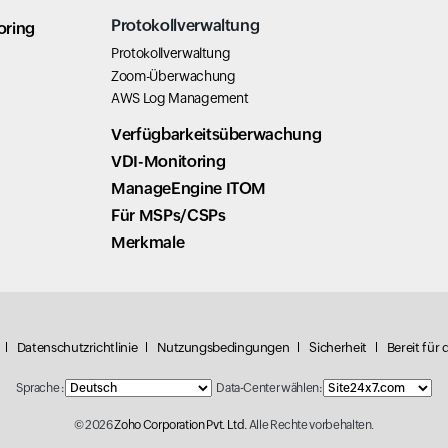
Protokollverwaltung
oring
Protokollverwaltung
Zoom-Überwachung
AWS Log Management
Verfügbarkeitsüberwachung
VDI-Monitoring
ManageEngine ITOM
Für MSPs/CSPs
Merkmale
Datenschutzrichtlinie
Nutzungsbedingungen
Sicherheit
Bereit für
Sprache :
Data-Center wählen:
© 2026
Zoho Corporation Pvt. Ltd.
Alle Rechte vorbehalten.