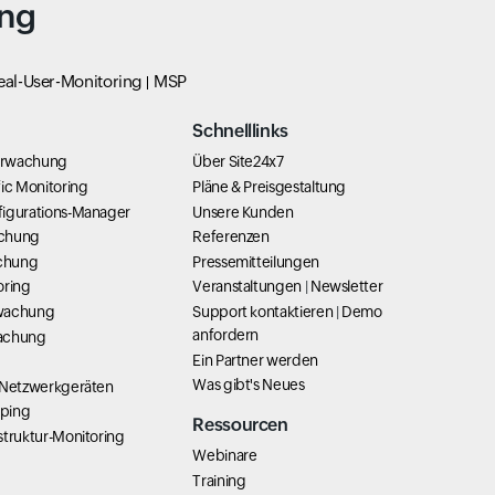
ing
eal-User-Monitoring
MSP
Schnelllinks
erwachung
Über Site24x7
ic Monitoring
Pläne & Preisgestaltung
igurations-Manager
Unsere Kunden
chung
Referenzen
chung
Pressemitteilungen
oring
Veranstaltungen
|
Newsletter
wachung
Support kontaktieren
|
Demo
anfordern
achung
Ein Partner werden
Was gibt's Neues
 Netzwerkgeräten
ping
Ressourcen
struktur-Monitoring
Webinare
Training