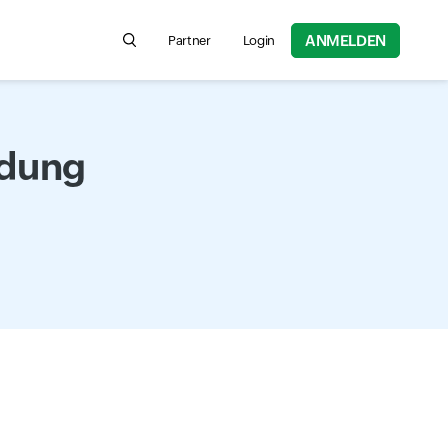
ANMELDEN
Partner
Login
Search for product information, help articles,
dung