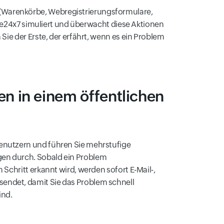
(Warenkörbe, Webregistrierungsformulare,
ite24x7 simuliert und überwacht diese Aktionen
ie der Erste, der erfährt, wenn es ein Problem
n in einem öffentlichen
enutzern und führen Sie mehrstufige
en durch. Sobald ein Problem
 Schritt erkannt wird, werden sofort E-Mail-,
endet, damit Sie das Problem schnell
ind.