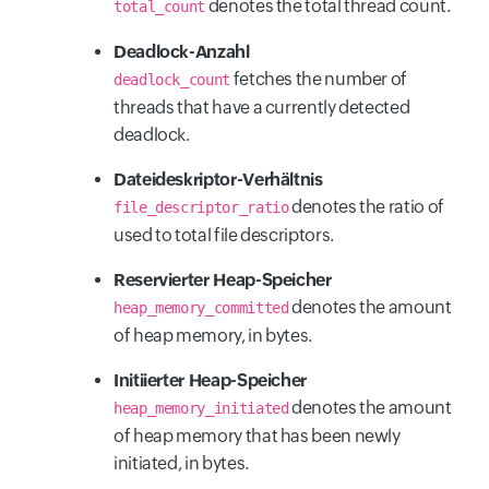
denotes the total thread count.
total_count
Deadlock-Anzahl
fetches the number of
deadlock_count
threads that have a currently detected
deadlock.
Dateideskriptor-Verhältnis
denotes the ratio of
file_descriptor_ratio
used to total file descriptors.
Reservierter Heap-Speicher
denotes the amount
heap_memory_committed
of heap memory, in bytes.
Initiierter Heap-Speicher
denotes the amount
heap_memory_initiated
of heap memory that has been newly
initiated, in bytes.