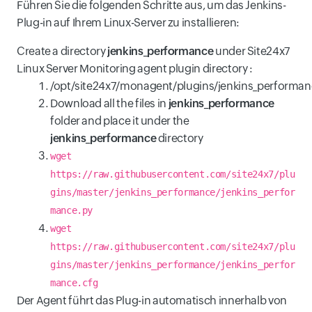
Führen Sie die folgenden Schritte aus, um das Jenkins-
Plug-in auf Ihrem Linux-Server zu installieren:
Create a directory
jenkins_performance
under Site24x7
Linux Server Monitoring agent plugin directory :
/opt/site24x7/monagent/plugins/jenkins_performa
Download all the files in
jenkins_performance
folder and place it under the
jenkins_performance
directory
wget
https://raw.githubusercontent.com/site24x7/plu
gins/master/jenkins_performance/jenkins_perfor
mance.py
wget
https://raw.githubusercontent.com/site24x7/plu
gins/master/jenkins_performance/jenkins_perfor
mance.cfg
Der Agent führt das Plug-in automatisch innerhalb von