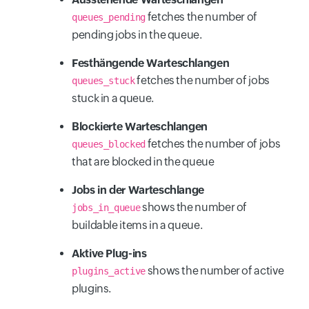
fetches the number of
queues_pending
pending jobs in the queue.
Festhängende Warteschlangen
fetches the number of jobs
queues_stuck
stuck in a queue.
Blockierte Warteschlangen
fetches the number of jobs
queues_blocked
that are blocked in the queue
Jobs in der Warteschlange
shows the number of
jobs_in_queue
buildable items in a queue.
Aktive Plug-ins
shows the number of active
plugins_active
plugins.