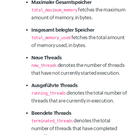
Maximaler Gesamtspeicher
fetches the maximum
total_maximum_memory
amount of memory, in bytes.
Insgesamt belegter Speicher
fetches the total amount
total_memory_used
of memory used, in bytes.
Neue Threads
denotes the number of threads
new_threads
that have not currently started execution.
Ausgeführte Threads
denotes the total number of
running_threads
threads that are currently in execution.
Beendete Threads
denotes the total
terminated_threads
number of threads that have completed