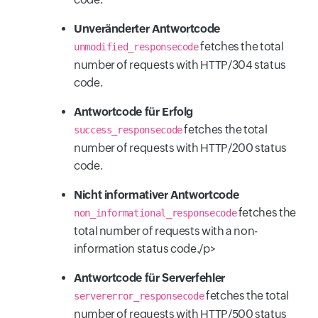
Unveränderter Antwortcode
fetches the total
unmodified_responsecode
number of requests with HTTP/304 status
code.
Antwortcode für Erfolg
fetches the total
success_responsecode
number of requests with HTTP/200 status
code.
Nicht informativer Antwortcode
fetches the
non_informational_responsecode
total number of requests with a non-
information status code./p>
Antwortcode für Serverfehler
fetches the total
servererror_responsecode
number of requests with HTTP/500 status