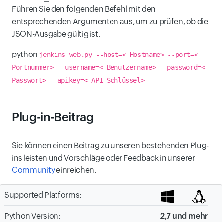
Führen Sie den folgenden Befehl mit den
entsprechenden Argumenten aus, um zu prüfen, ob die
JSON-Ausgabe gültig ist.
python
jenkins_web.py --host=< Hostname> --port=<
Portnummer> --username=< Benutzername> --password=<
Passwort> --apikey=< API-Schlüssel>
Plug-in-Beitrag
Sie können einen Beitrag zu unseren bestehenden Plug-
ins leisten und Vorschläge oder Feedback in unserer
Community
einreichen.
Supported Platforms:
Python Version:
2,7 und mehr