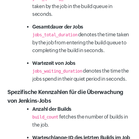
taken by the job in the build queue in
seconds.
Gesamtdauer der Jobs
denotes the time taken
jobs_total_duration
by the job from entering the build queue to
completing the build in seconds.
Wartezeit von Jobs
denotes the time the
jobs_waiting_duration
jobs spend in their quiet period in seconds.
Spezifische Kennzahlen für die Überwachung
von Jenkins-Jobs
Anzahl der Builds
fetches the number of builds in
build_count
the job.
Warteschlange-ID des letzten Builds im Job