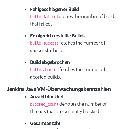
Fehlgeschlagener Build
fetches the number of builds
build_failed
that failed.
Erfolgreich erstellte Builds
fetches the number of
build_success
successful builds.
Build abgebrochen
fetches the number of
build_aborted
aborted builds.
Jenkins Java VM-Überwachungskennzahlen
Anzahl blockiert
denotes the number of
blocked_count
threads that are currently blocked.
Gesamtanzahl