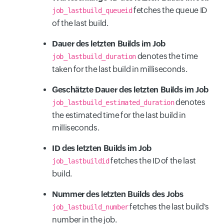
fetches the queue ID
job_lastbuild_queueid
of the last build.
Dauer des letzten Builds im Job
denotes the time
job_lastbuild_duration
taken for the last build in milliseconds.
Geschätzte Dauer des letzten Builds im Job
denotes
job_lastbuild_estimated_duration
the estimated time for the last build in
milliseconds.
ID des letzten Builds im Job
fetches the ID of the last
job_lastbuildid
build.
Nummer des letzten Builds des Jobs
fetches the last build's
job_lastbuild_number
number in the job.