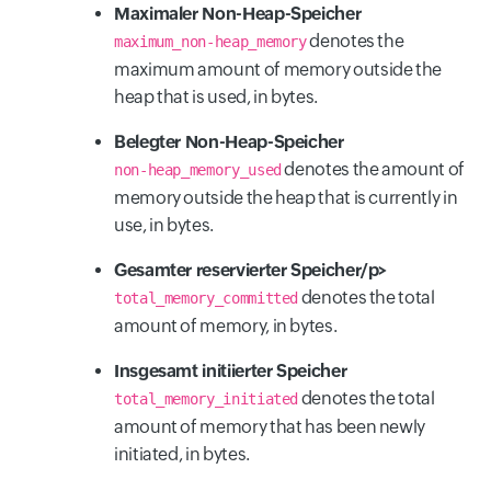
Maximaler Non-Heap-Speicher
denotes the
maximum_non-heap_memory
maximum amount of memory outside the
heap that is used, in bytes.
Belegter Non-Heap-Speicher
denotes the amount of
non-heap_memory_used
memory outside the heap that is currently in
use, in bytes.
Gesamter reservierter Speicher/p>
denotes the total
total_memory_committed
amount of memory, in bytes.
Insgesamt initiierter Speicher
denotes the total
total_memory_initiated
amount of memory that has been newly
initiated, in bytes.