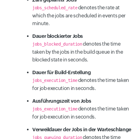
denotes the rate at
jobs_scheduled_rate
which the jobs are scheduled in events per
minute.
Dauer blockierter Jobs
denotes the time
jobs_blocked_duration
taken by the jobs in the build queue in the
blocked state in seconds.
Dauer für Build-Erstellung
denotes the time taken
jobs_execution_time
for job execution in seconds.
Ausführungszeit von Jobs
denotes the time taken
jobs_execution_time
for job execution in seconds.
Verweildauer der Jobs in der Warteschlange
denotes the time
jobs_queuing_duration