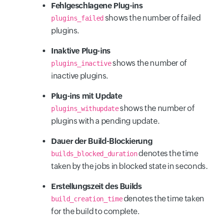
Fehlgeschlagene Plug-ins
shows the number of failed
plugins_failed
plugins.
Inaktive Plug-ins
shows the number of
plugins_inactive
inactive plugins.
Plug-ins mit Update
shows the number of
plugins_withupdate
plugins with a pending update.
Dauer der Build-Blockierung
denotes the time
builds_blocked_duration
taken by the jobs in blocked state in seconds.
Erstellungszeit des Builds
denotes the time taken
build_creation_time
for the build to complete.