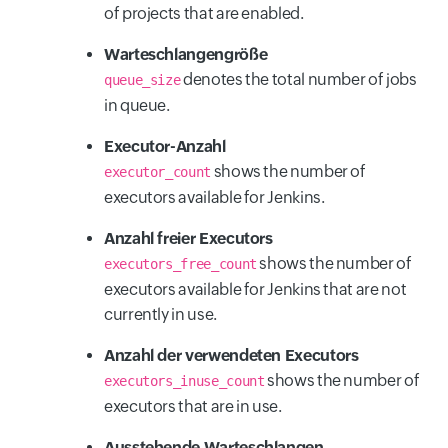
of projects that are enabled.
Warteschlangengröße
denotes the total number of jobs
queue_size
in queue.
Executor-Anzahl
shows the number of
executor_count
executors available for Jenkins.
Anzahl freier Executors
shows the number of
executors_free_count
executors available for Jenkins that are not
currently in use.
Anzahl der verwendeten Executors
shows the number of
executors_inuse_count
executors that are in use.
Ausstehende Warteschlangen