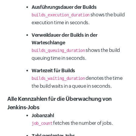
Ausführungsdauer der Builds
shows the build
builds_execution_duration
execution time in seconds.
Verweildauer der Builds in der
Warteschlange
shows the build
builds_queuing_duration
queuing time in seconds.
Wartezeit für Builds
denotes the time
builds_waiting_duration
the build waits in a queue in seconds.
Alle Kennzahlen für die Überwachung von
Jenkins-Jobs
Jobanzahl
fetches the number of jobs.
job_count
Zahl geplanter Jobs