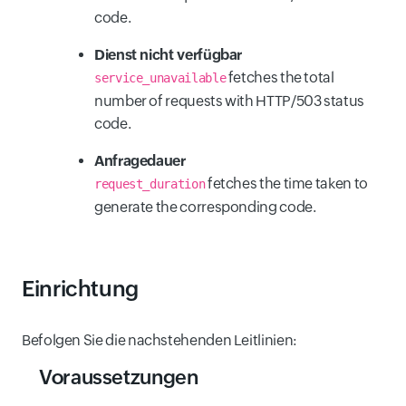
code.
Dienst nicht verfügbar
fetches the total
service_unavailable
number of requests with HTTP/503 status
code.
Anfragedauer
fetches the time taken to
request_duration
generate the corresponding code.
Einrichtung
Befolgen Sie die nachstehenden Leitlinien:
Voraussetzungen