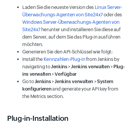
Laden Sie die neueste Version des
Linux Server-
Überwachungs-Agenten von Site24x7
oder des
Windows Server-Überwachungs-Agenten von
Site24x7
herunter und installieren Sie diese auf
dem Server, auf dem Sie das Plug-in ausführen
möchten.
Generieren Sie den API-Schlüssel wie folgt:
Install the
Kennzahlen-Plug-in
from Jenkins by
navigating to
Jenkins
>
Jenkins verwalten
>
Plug-
ins verwalten
>
Verfügbar
Go to
Jenkins
>
Jenkins verwalten
>
System
konfigurieren
and generate your API key from
the Metrics section.
Plug-in-Installation