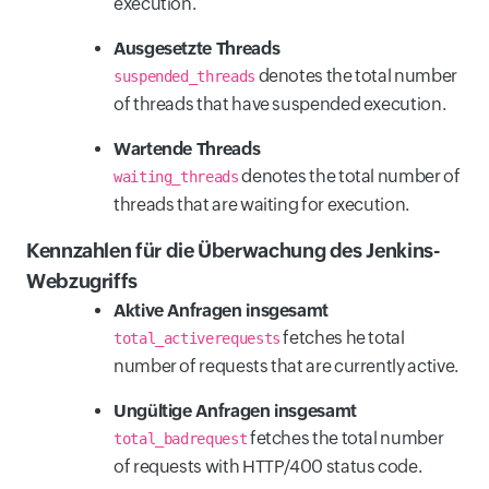
execution.
Ausgesetzte Threads
denotes the total number
suspended_threads
of threads that have suspended execution.
Wartende Threads
denotes the total number of
waiting_threads
threads that are waiting for execution.
Kennzahlen für die Überwachung des Jenkins-
Webzugriffs
Aktive Anfragen insgesamt
fetches he total
total_activerequests
number of requests that are currently active.
Ungültige Anfragen insgesamt
fetches the total number
total_badrequest
of requests with HTTP/400 status code.