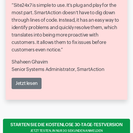
Site24x7 is simple to use. It‘s plug and play for the
most part. SmartAction doesn't have to dig down
through lines of code. Instead, it has an easy way to
identify problems and quickly resolve them, which
translates into being more proactive with
customers. It allows them to fix issues before
customers even notice.
Shaheen Ghavim
Senior Systems Administrator, SmartAction
Jetzt lesen
STARTEN SIE DIE KOSTENLOSE 30-TAGE-TESTVERSION
JETZT TESTEN, IN NUR 30 SEKUNDEN ANMELDEN