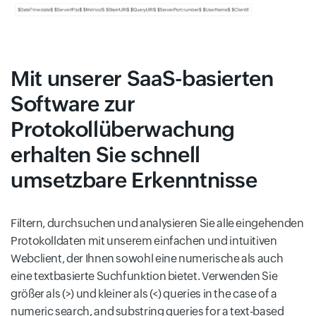
Mit unserer SaaS-basierten
Software zur
Protokollüberwachung
erhalten Sie schnell
umsetzbare Erkenntnisse
Filtern, durchsuchen und analysieren Sie alle eingehenden
Protokolldaten mit unserem einfachen und intuitiven
Webclient, der Ihnen sowohl eine numerische als auch
eine textbasierte Suchfunktion bietet. Verwenden Sie
größer als (>) und kleiner als (<) queries in the case of a
numeric search, and substring queries for a text-based