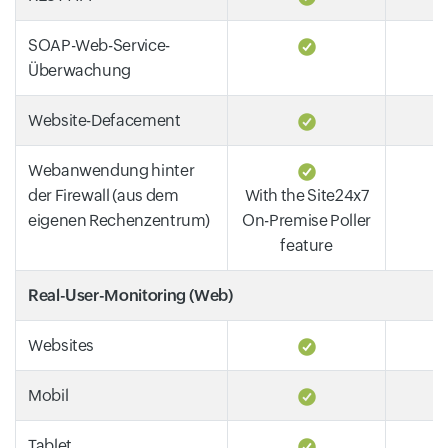
SOAP-Web-Service-
Überwachung
Website-Defacement
Webanwendung hinter
der Firewall (aus dem
With the Site24x7
eigenen Rechenzentrum)
On-Premise Poller
feature
Real-User-Monitoring (Web)
Websites
Mobil
Tablet