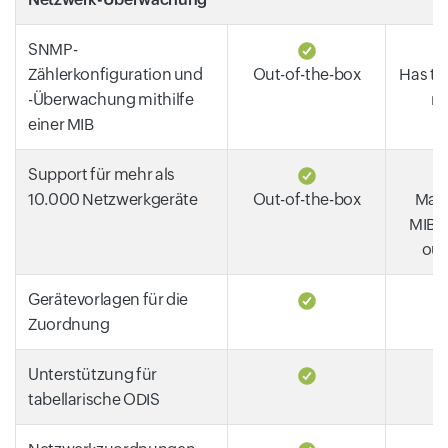
SNMP-
Zählerkonfiguration und
Out-of-the-box
Has to 
-Überwachung mithilfe
ma
einer MIB
Support für mehr als
10.000 Netzwerkgeräte
Out-of-the-box
Manu
MIBs 
out
Gerätevorlagen für die
Zuordnung
Unterstützung für
tabellarische ODIS