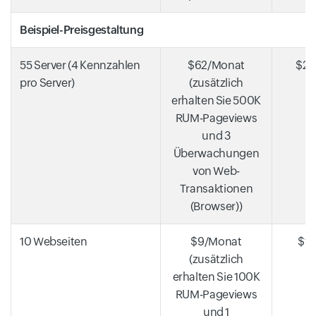
Beispiel-Preisgestaltung
55 Server (4 Kennzahlen
$62/Monat
$22
pro Server)
(zusätzlich
erhalten Sie 500K
RUM-Pageviews
und 3
Überwachungen
von Web-
Transaktionen
(Browser))
10 Webseiten
$9/Monat
$10
(zusätzlich
erhalten Sie 100K
RUM-Pageviews
und 1