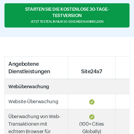
STARTEN SIE DIE KOSTENLOSE 30-TAGE-
TESTVERSION
JETZT TESTEN, IN NUR 30 SEKUNDEN ANMELDEN
Angebotene
Dienstleistungen
Site24x7
A
Webüberwachung
Website-Überwachung
Überwachung von Web-
Transaktionen mit
(100+ Cities
echtem Browser für
Globally)