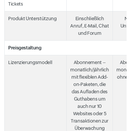
Tickets
Produkt Unterstützung
Einschließlich
Nur
Anruf, E-Mail, Chat
Unte
und Forum
Preisgestaltung
Lizenzierungsmodell
Abonnement –
Abon
monatlich/jährlich
monatl
mit flexiblen Add-
ohne f
on-Paketen, die
das Aufladen des
Guthabens um
auch nur 10
Websites oder 5
Transaktionen zur
Überwachung