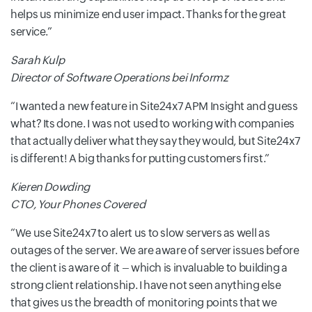
helps us minimize end user impact. Thanks for the great
service.
Sarah Kulp
Director of Software Operations bei Informz
I wanted a new feature in Site24x7 APM Insight and guess
what? Its done. I was not used to working with companies
that actually deliver what they say they would, but Site24x7
is different! A big thanks for putting customers first.
Kieren Dowding
CTO, Your Phones Covered
We use Site24x7 to alert us to slow servers as well as
outages of the server. We are aware of server issues before
the client is aware of it – which is invaluable to building a
strong client relationship. I have not seen anything else
that gives us the breadth of monitoring points that we