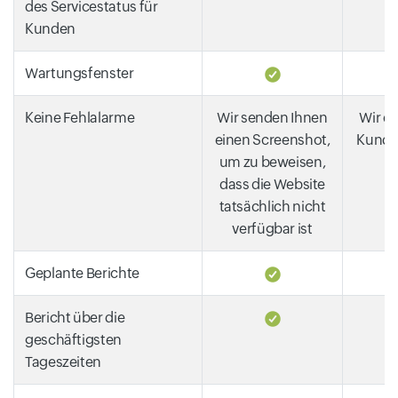
des Servicestatus für
Kunden
Wartungsfenster
Keine Fehlalarme
Wir senden Ihnen
Wir d
einen Screenshot,
Kunde
um zu beweisen,
w
dass die Website
tatsächlich nicht
verfügbar ist
Geplante Berichte
Bericht über die
geschäftigsten
Tageszeiten