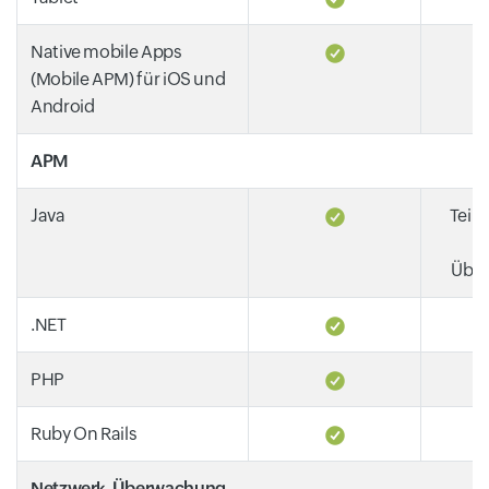
Native mobile Apps
(Mobile APM) für iOS und
Android
APM
Java
Teilw
Übe
.NET
PHP
Ruby On Rails
Netzwerk-Überwachung