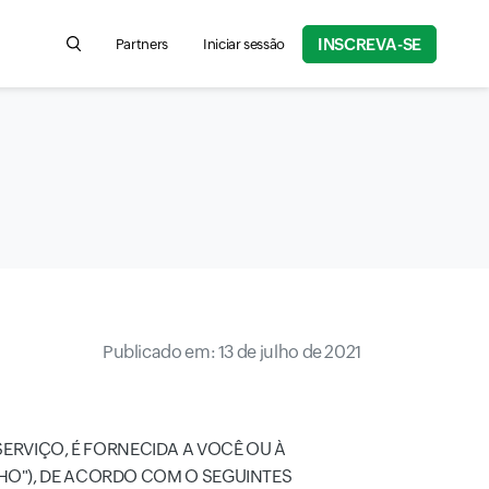
INSCREVA-SE
Partners
Iniciar sessão
Search for product information, help articles, and more
Publicado em: 13 de julho de 2021
ERVIÇO, É FORNECIDA A VOCÊ OU À
OHO"), DE ACORDO COM O SEGUINTES