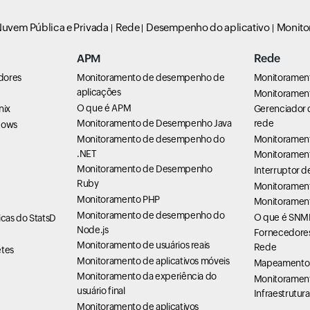
uvem Pública e Privada
Rede
Desempenho do aplicativo
Monito
APM
Rede
dores
Monitoramento de desempenho de
Monitoramen
aplicações
e
Monitorament
O que é APM
nix
Gerenciador 
Monitoramento de Desempenho Java
rede
dows
Monitoramento de desempenho do
Monitoramen
.NET
Monitoramen
Monitoramento de Desempenho
Interruptor 
Ruby
Monitorament
Monitoramento PHP
Monitorament
Monitoramento de desempenho do
O que é SNM
cas do StatsD
Node.js
Fornecedores
Monitoramento de usuários reais
Rede
tes
Monitoramento de aplicativos móveis
Mapeamento 
Monitoramento da experiência do
Monitoramen
usuário final
Infraestrutura
Monitoramento de aplicativos