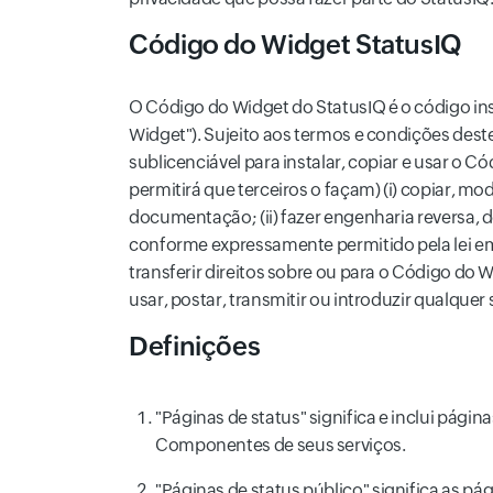
Código do Widget StatusIQ
O Código do Widget do StatusIQ é o código ins
Widget"). Sujeito aos termos e condições deste
sublicenciável para instalar, copiar e usar o
permitirá que terceiros o façam) (i) copiar, mo
documentação; (ii) fazer engenharia reversa, 
conforme expressamente permitido pela lei em v
transferir direitos sobre ou para o Código do
usar, postar, transmitir ou introduzir qualquer
Definições
"Páginas de status" significa e inclui pág
Componentes de seus serviços.
"Páginas de status público" significa as p