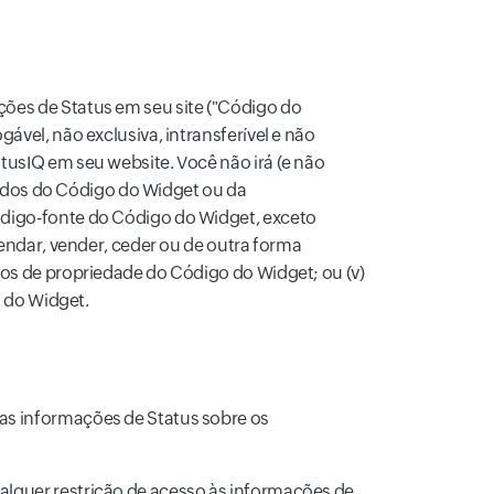
ções de Status em seu site ("Código do
ável, não exclusiva, intransferível e não
tusIQ em seu website. Você não irá (e não
ivados do Código do Widget ou da
código-fonte do Código do Widget, exceto
rendar, vender, ceder ou de outra forma
los de propriedade do Código do Widget; ou (v)
o do Widget.
 as informações de Status sobre os
ualquer restrição de acesso às informações de