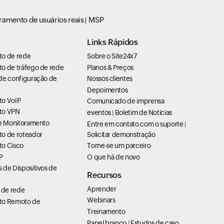
ramento de usuários reais
MSP
Links Rápidos
to de rede
Sobre o Site24x7
o de tráfego de rede
Planos & Preços
de configuração de
Nossos clientes
Depoimentos
to VoIP
Comunicado de imprensa
to VPN
eventos
|
Boletim de Notícias
de Monitoramento
Entre em contato com o suporte
|
o de roteador
Solicitar demonstração
o Cisco
Torne-se um parceiro
P
O que há de novo
 de Dispositivos de
Recursos
Aprender
de rede
Webinars
to Remoto de
Treinamento
Papel branco
|
Estudos de caso