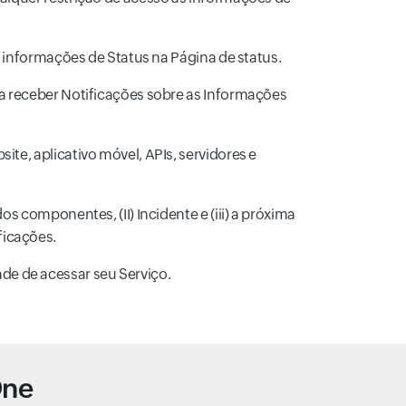
às informações de Status na Página de status.
ra receber Notificações sobre as Informações
ite, aplicativo móvel, APIs, servidores e
os componentes, (II) Incidente e (iii) a próxima
ficações.
de de acessar seu Serviço.
One