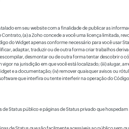
talado em seu website com a finalidade de publicar as informa
 Contrato, (a) a Zoho concede a você uma licença limitada, revog
 Código do Widget apenas conforme necessário para você usar Sta
dificar, adaptar, traduzir ou de outra forma criar trabalhos der
descompilar, desmontar ou de outra forma tentar descobrir o 
igor na jurisdição em que você está localizado; (iii) alugar, ar
 Widget e a documentação; (iv) remover quaisquer avisos ou rótu
 software que interfira ou tente interferir na operação do Códig
inas de Status público e páginas de Status privado que hospedam
áginas de Status que são facilmente acessíveis ao público sem q