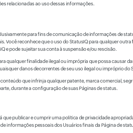
ções relacionadas ao uso dessas informações.
clusivamente para fins de comunicação de informações de sta
nais. Você reconhece que o uso do StatusIQ para qualquer outra
Q e pode sujeitar sua conta à suspensão e/ou rescisão.
a qualquer finalidade ilegal ou imprópria que possa causar dan
uaisquer danos decorrentes de seu uso ilegal ou impróprio do 
nteúdo que infrinja qualquer patente, marca comercial, segred
parte, durante a configuração de suas Páginas de status.
 que publicar e cumprir uma política de privacidade apropriada e
 de informações pessoais dos Usuários finais da Página de sta
.