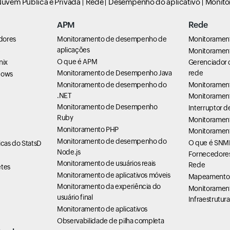
uvem Pública e Privada
Rede
Desempenho do aplicativo
Monito
APM
Rede
dores
Monitoramento de desempenho de
Monitoramen
aplicações
e
Monitorament
O que é APM
nix
Gerenciador 
Monitoramento de Desempenho Java
rede
dows
Monitoramento de desempenho do
Monitoramen
.NET
Monitoramen
Monitoramento de Desempenho
Interruptor 
Ruby
Monitorament
Monitoramento PHP
Monitorament
Monitoramento de desempenho do
O que é SNM
cas do StatsD
Node.js
Fornecedores
Monitoramento de usuários reais
Rede
tes
Monitoramento de aplicativos móveis
Mapeamento 
Monitoramento da experiência do
Monitoramen
usuário final
Infraestrutura
Monitoramento de aplicativos
Observabilidade de pilha completa