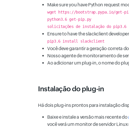
Make sure you have Python request modu
wget https://bootstrap.pypa.io/get-pi
python3.6 get-pip.py
solicitações de instalação do pip3.6
Ensure to have the slackclient developer k
pip3.6 install slackclient
Você deve garantir a geração correta do
Nosso agente de monitoramento de servi
Ao adicionar um plug-in, o nome do plu
Instalação do plug-in
Há dois plug-ins prontos para instalação dis
Baixe e instale a versão mais recente do
você verá um monitor de servidor Linux