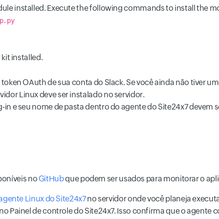
le installed. Execute the following commands to install the m
p.py
it installed.
 token OAuth de sua conta do Slack. Se você ainda não tiver um
dor Linux deve ser instalado no servidor.
g-in e seu nome de pasta dentro do agente do Site24x7 devem se
poníveis no
GitHub
que podem ser usados para monitorar o aplica
agente Linux do Site24x7
no servidor onde você planeja executar 
 no Painel de controle do Site24x7. Isso confirma que o agent