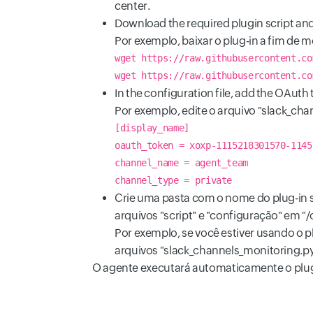
center.
Download the required plugin script and
Por exemplo, baixar o plug-in a fim de m
wget https://raw.githubusercontent.co
wget https://raw.githubusercontent.co
In the configuration file, add the OAuth
Por exemplo, edite o arquivo "slack_ch
[display_name]
oauth_token = xoxp-1115218301570-1145
channel_name = agent_team
channel_type = private
Crie uma pasta com o nome do plug-in s
arquivos "script" e "configuração" em "
Por exemplo, se você estiver usando o 
arquivos "slack_channels_monitoring.p
O agente executará automaticamente o plug