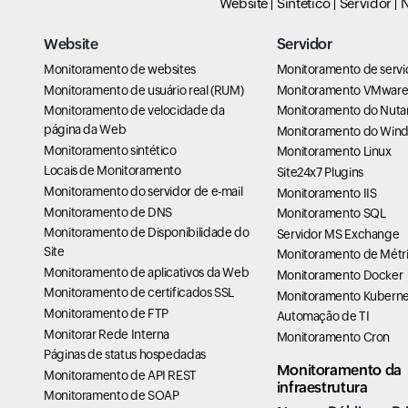
Website
Sintético
Servidor
N
Website
Servidor
Monitoramento de websites
Monitoramento de servi
Monitoramento de usuário real (RUM)
Monitoramento VMwar
Monitoramento de velocidade da
Monitoramento do Nuta
página da Web
Monitoramento do Win
Monitoramento sintético
Monitoramento Linux
Locais de Monitoramento
Site24x7 Plugins
Monitoramento do servidor de e-mail
Monitoramento IIS
Monitoramento de DNS
Monitoramento SQL
Monitoramento de Disponibilidade do
Servidor MS Exchange
Site
Monitoramento de Métri
Monitoramento de aplicativos da Web
Monitoramento Docker
Monitoramento de certificados SSL
Monitoramento Kuberne
Monitoramento de FTP
Automação de TI
Monitorar Rede Interna
Monitoramento Cron
Páginas de status hospedadas
Monitoramento da
Monitoramento de API REST
infraestrutura
Monitoramento de SOAP