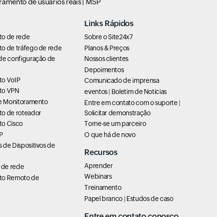
ramento de usuários reais
MSP
Links Rápidos
to de rede
Sobre o Site24x7
o de tráfego de rede
Planos & Preços
de configuração de
Nossos clientes
Depoimentos
to VoIP
Comunicado de imprensa
to VPN
eventos
|
Boletim de Notícias
de Monitoramento
Entre em contato com o suporte
|
o de roteador
Solicitar demonstração
o Cisco
Torne-se um parceiro
P
O que há de novo
 de Dispositivos de
Recursos
Aprender
de rede
Webinars
to Remoto de
Treinamento
Papel branco
|
Estudos de caso
Entre em contato conosco