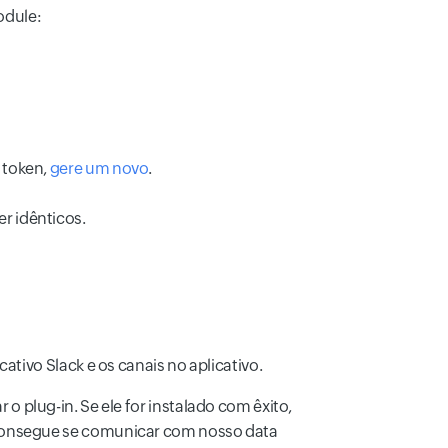
odule:
 token,
gere um novo
.
r idênticos.
tivo Slack e os canais no aplicativo.
o plug-in. Se ele for instalado com êxito,
e consegue se comunicar com nosso data