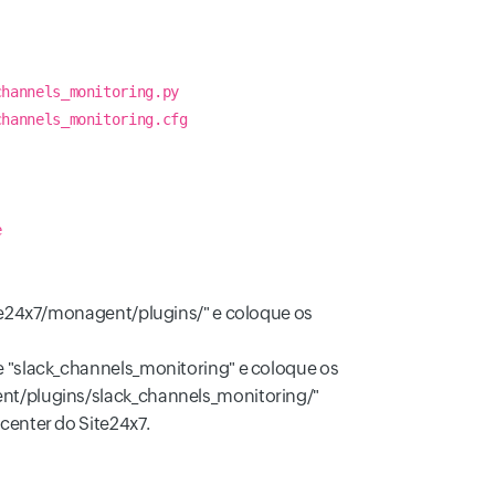
channels_monitoring.py
channels_monitoring.cfg
e
ite24x7/monagent/plugins/" e coloque os
e "slack_channels_monitoring" e coloque os
ent/plugins/slack_channels_monitoring/"
enter do Site24x7.