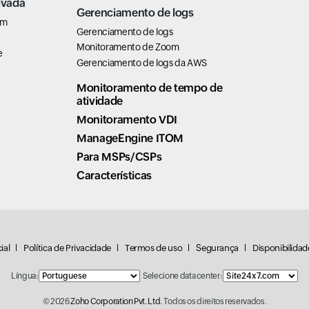
ivada
Gerenciamento de logs
em
Gerenciamento de logs
Monitoramento de Zoom
e
Gerenciamento de logs da AWS
Monitoramento de tempo de
atividade
Monitoramento VDI
ManageEngine ITOM
Para MSPs/CSPs
Características
ial
Política de Privacidade
Termos de uso
Segurança
Disponibilida
Língua:
Selecione data center:
© 2026
Zoho Corporation Pvt. Ltd.
Todos os direitos reservados.