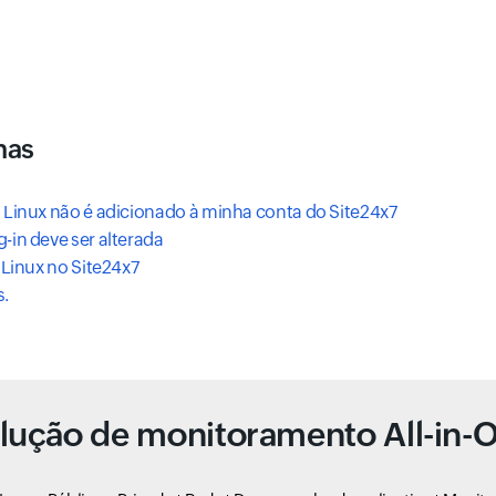
mas
n Linux não é adicionado à minha conta do Site24x7
-in deve ser alterada
 Linux no Site24x7
s.
lução de monitoramento All-in-