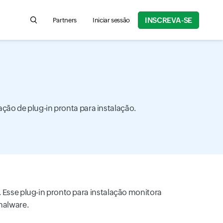
INSCREVA-SE
Partners
Iniciar sessão
Search for product information, help articles, and more
ção de plug-in pronta para instalação.
. Esse plug-in pronto para instalação monitora
malware.