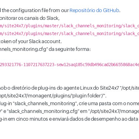
 the configuration file from our
Repositório do GitHub
.
onitorar os canais do Slack,
m/site24x7/plugins/master/slack_channels_monitoring/slack_
m/site24x7/plugins/master/slack_channels_monitoring/slack_
 token of your Slack account.
annels_monitoring.cfg" da seguinte forma:
293321776-1107217637223-sew12saq185c59db496cad2b6655868ac4
ob o diretório de plug-ins do agente Linux do Site24x7 "/opt/s
/opt/site24x7/monagent/plugins/'plugin folder'/".
plug-in "slack_channels_monitoring", crie uma pasta com o nom
y" e "slack_channels_monitoring.cfg" em "/opt/site24x7/monag
-in em cinco minutos e enviará dados de desempenho ao data c