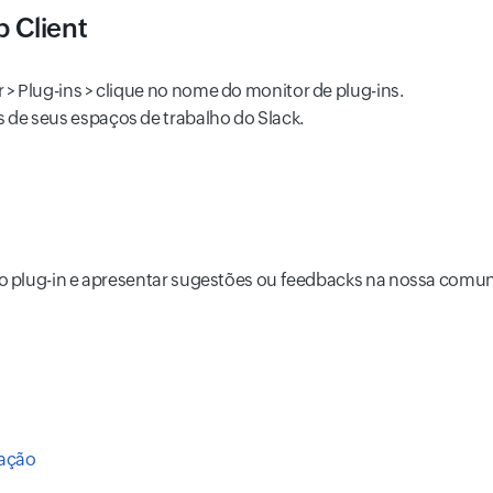
b Client
r > Plug-ins > clique no nome do monitor de plug-ins.
s de seus espaços de trabalho do Slack.
so plug-in e apresentar sugestões ou feedbacks na nossa comu
lação