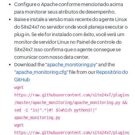
Configure o Apache conforme mencionado acima
para monitorar seus atributos de desempenho.
Baixe e instale a versão mais recente do agente Linux
do Site24x7 no servidor onde você planeja executar o
plug-in. Se ele for instalado com êxito, você verá um
monitor de servidor Linux no Painel de controle do
Site24x7. Isso confirma que o agente consegue se
comunicar com nosso data center.
Download the "
apache_monitoring.py
" and the
"
apache_monitoring.cfg
" file from our
Repositório do
GitHub
wget
https://raw.githubusercontent.com/site24x7/plugins
/master/apache_monitoring/apache_monitoring.py &&
sed -i "1s|^.*|#! $(which python3)|"
apache_monitoring.py
wget
https://raw.githubusercontent.com/site24x7/plugins