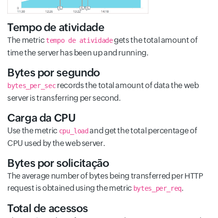
Tempo de atividade
The metric
gets the total amount of
tempo de atividade
time the server has been up and running.
Bytes por segundo
records the total amount of data the web
bytes_per_sec
server is transferring per second.
Carga da CPU
Use the metric
and get the total percentage of
cpu_load
CPU used by the web server.
Bytes por solicitação
The average number of bytes being transferred per HTTP
request is obtained using the metric
.
bytes_per_req
Total de acessos