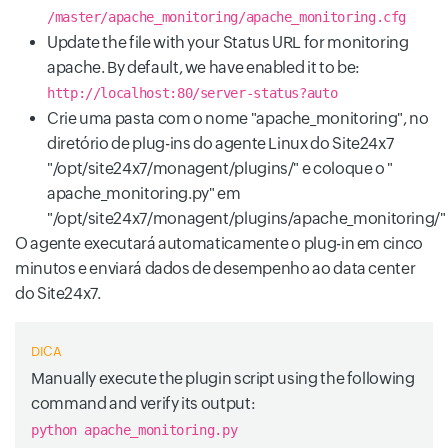
/master/apache_monitoring/apache_monitoring.cfg
Update the file with your Status URL for monitoring
apache. By default, we have enabled it to be:
http://localhost:80/server-status?auto
Crie uma pasta com o nome "apache_monitoring", no
diretório de plug-ins do agente Linux do Site24x7
"/opt/site24x7/monagent/plugins/" e coloque o "
apache_monitoring.py" em
"/opt/site24x7/monagent/plugins/apache_monitoring/"
O agente executará automaticamente o plug-in em cinco
minutos e enviará dados de desempenho ao data center
do Site24x7.
DICA
Manually execute the plugin script using the following
command and verify its output:
python apache_monitoring.py