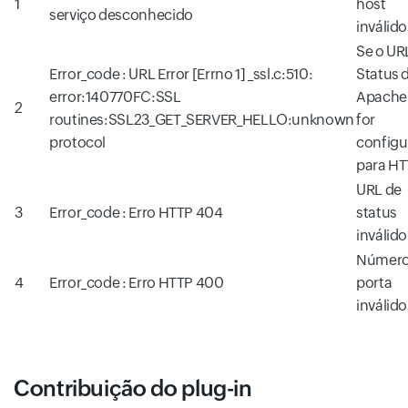
1
host
serviço desconhecido
inválido
Se o UR
Error_code : URL Error [Errno 1] _ssl.c:510:
Status 
error:140770FC:SSL
Apache
2
routines:SSL23_GET_SERVER_HELLO:unknown
for
protocol
config
para H
URL de
3
Error_code : Erro HTTP 404
status
inválido
Número
4
Error_code : Erro HTTP 400
porta
inválido
Contribuição do plug-in