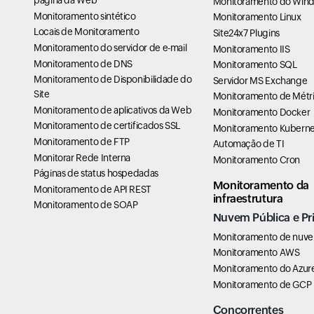
página da Web
Monitoramento do Win
Monitoramento sintético
Monitoramento Linux
Locais de Monitoramento
Site24x7 Plugins
Monitoramento do servidor de e-mail
Monitoramento IIS
Monitoramento de DNS
Monitoramento SQL
Monitoramento de Disponibilidade do
Servidor MS Exchange
Site
Monitoramento de Métri
Monitoramento de aplicativos da Web
Monitoramento Docker
Monitoramento de certificados SSL
Monitoramento Kuberne
Monitoramento de FTP
Automação de TI
Monitorar Rede Interna
Monitoramento Cron
Páginas de status hospedadas
Monitoramento da
Monitoramento de API REST
infraestrutura
Monitoramento de SOAP
Nuvem Pública e Pr
Monitoramento de nuv
Monitoramento AWS
Monitoramento do Azur
Monitoramento de GCP
Concorrentes