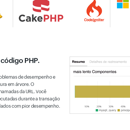
 código PHP.
problemas de desempenho e
ura em árvore. O
 chamadas da URL. Você
ecutadas durante a transação
de dados com pior desempenho.