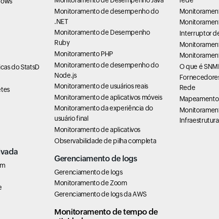
Monitoramento de Desempenho Java
rede
dows
Monitoramento de desempenho do
Monitoramen
.NET
Monitoramen
Monitoramento de Desempenho
Interruptor 
Ruby
Monitorament
Monitoramento PHP
Monitorament
Monitoramento de desempenho do
O que é SNM
cas do StatsD
Node.js
Fornecedores
Monitoramento de usuários reais
Rede
tes
Monitoramento de aplicativos móveis
Mapeamento 
Monitoramento da experiência do
Monitoramen
usuário final
Infraestrutura
Monitoramento de aplicativos
Observabilidade de pilha completa
ivada
Gerenciamento de logs
em
Gerenciamento de logs
Monitoramento de Zoom
e
Gerenciamento de logs da AWS
Monitoramento de tempo de