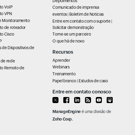
Depoimentos
to VoIP
Comunicado de imprensa
to VPN
eventos
|
Boletim de Notícias
de Monitoramento
Entre em contato com o suporte
|
o de roteador
Solicitar demonstração
o Cisco
Torne-se um parceiro
P
O que há de novo
 de Dispositivos de
Recursos
Aprender
de rede
Webinars
to Remoto de
Treinamento
Papel branco
|
Estudos de caso
Entre em contato conosco
ManageEngine
é uma divisão de
Zoho Corp.