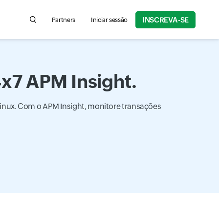
INSCREVA-SE
Partners
Iniciar sessão
Search for product information, help articles, and more
4x7 APM Insight.
inux. Com o APM Insight, monitore transações