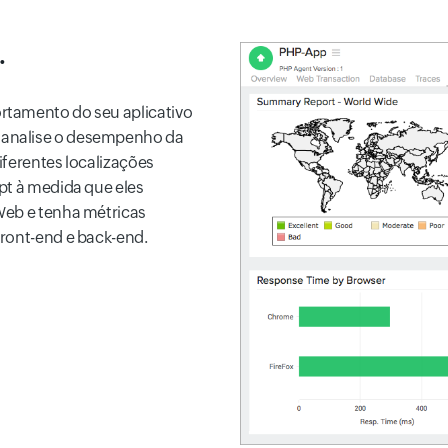
.
rtamento do seu aplicativo
 analise o desempenho da
iferentes localizações
pt à medida que eles
Web e tenha métricas
front-end e back-end.