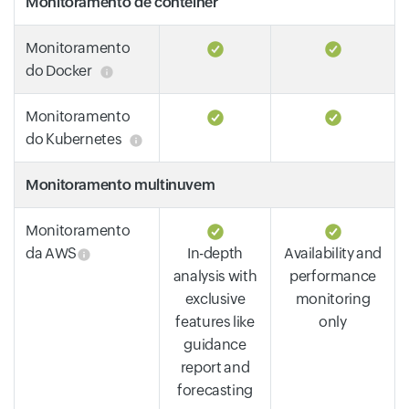
Monitoramento de contêiner
Monitoramento
do Docker
Monitoramento
do Kubernetes
Monitoramento multinuvem
Monitoramento
da AWS
In-depth
Availability and
analysis with
performance
exclusive
monitoring
features like
only
guidance
report and
forecasting