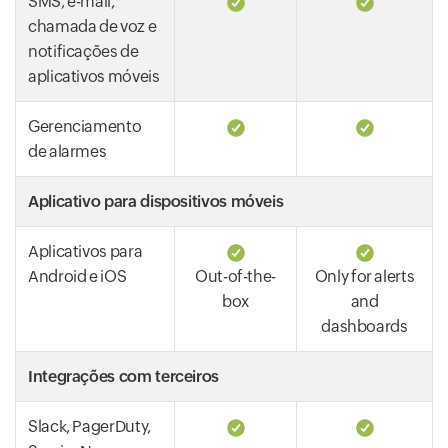
SMS, e-mail,
chamada de voz e
notificações de
aplicativos móveis
Gerenciamento
de alarmes
Aplicativo para dispositivos móveis
Aplicativos para
Android e iOS
Out-of-the-
Only for alerts
box
and
dashboards
Integrações com terceiros
Slack, PagerDuty,