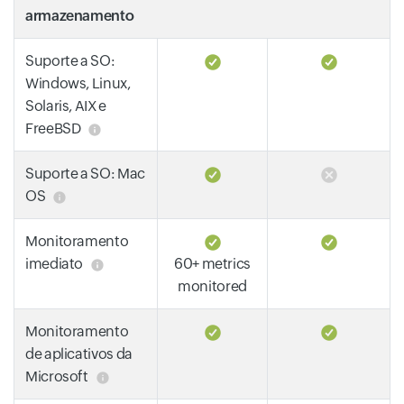
armazenamento
Suporte a SO:
Windows, Linux,
Solaris, AIX e
FreeBSD
Suporte a SO: Mac
OS
Monitoramento
imediato
60+ metrics
monitored
Monitoramento
de aplicativos da
Microsoft