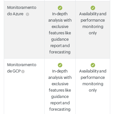
Monitoramento
do Azure
In-depth
Availability and
analysis with
performance
exclusive
monitoring
features like
only
guidance
report and
forecasting
Monitoramento
de GCP
In-depth
Availability and
analysis with
performance
exclusive
monitoring
features like
only
guidance
report and
forecasting