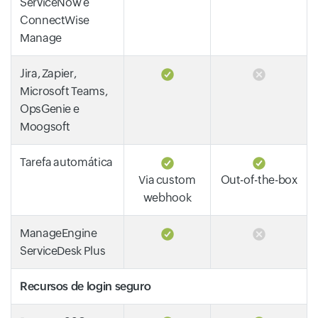
ServiceNow e
ConnectWise
Manage
Jira, Zapier,
Microsoft Teams,
OpsGenie e
Moogsoft
Tarefa automática
Via custom
Out-of-the-box
webhook
ManageEngine
ServiceDesk Plus
Recursos de login seguro