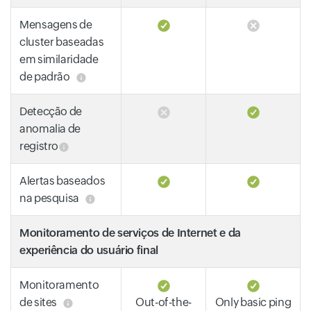
Mensagens de
cluster baseadas
em similaridade
de padrão
Detecção de
anomalia de
registro
Alertas baseados
na pesquisa
Monitoramento de serviços de Internet e da
experiência do usuário final
Monitoramento
de sites
Out-of-the-
Only basic ping