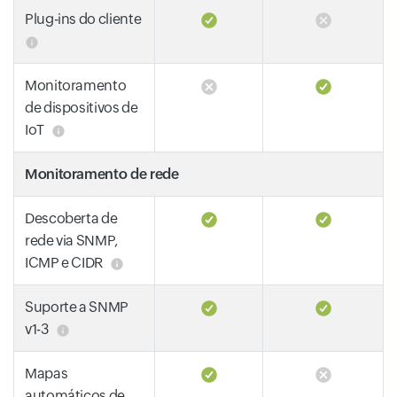
Plug-ins do cliente
Monitoramento
de dispositivos de
IoT
Monitoramento de rede
Descoberta de
rede via SNMP,
ICMP e CIDR
Suporte a SNMP
v1-3
Mapas
automáticos de