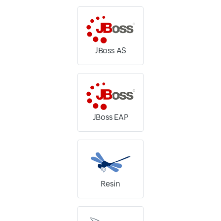
JBoss AS
JBoss EAP
Resin