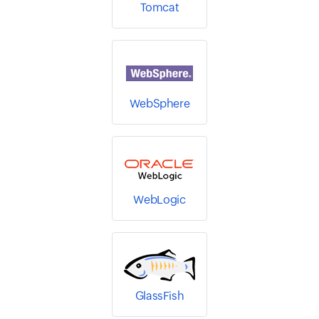
Tomcat
WebSphere
WebLogic
GlassFish