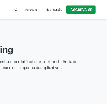
INSCREVA-SE
Partners
Iniciar sessão
Search for product information, help articles, and more
ing
ho, como latência, taxa de transferência de
lhorar o desempenho dos aplicativos.