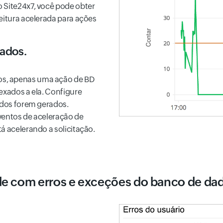
 Site24x7, você pode obter
eitura acelerada para ações
tados.
os, apenas uma ação de BD
exados a ela. Configure
tados forem gerados.
ventos de aceleração de
á acelerando a solicitação.
de com erros e exceções do banco de da