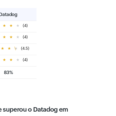
Datadog
★
★
★
★
(4)
★
★
★
★
(4)
★
★
★
(4.5)
★
★
★
★
(4)
83%
e superou o Datadog em