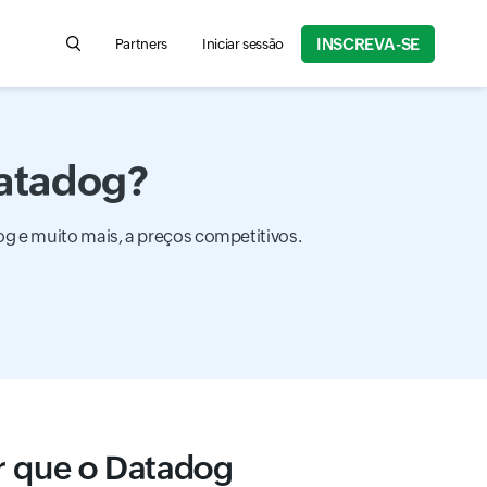
INSCREVA-SE
Partners
Iniciar sessão
Search for product information, help articles, and more
Datadog?
g e muito mais, a preços competitivos.
r que o Datadog