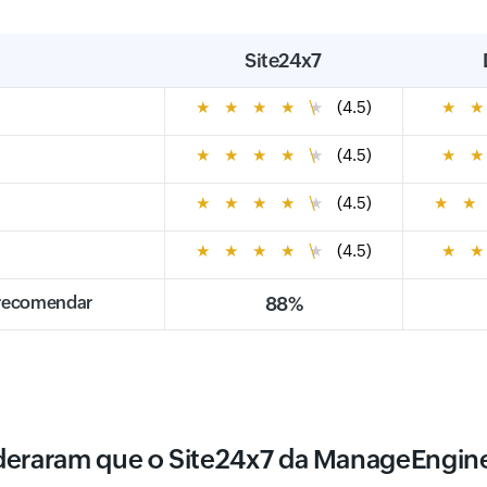
Site24x7
★
★
★
★
★
(4.5)
★
★
★
★
★
★
(4.5)
★
★
★
★
★
★
(4.5)
★
★
★
★
★
★
★
(4.5)
★
e
 recomendar
88%
ideraram que o Site24x7 da ManageEngin