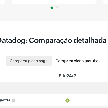
 Datadog: Comparação detalhada 
Comparar plano pago
Comparar plano gratuito
Site24x7
gente)