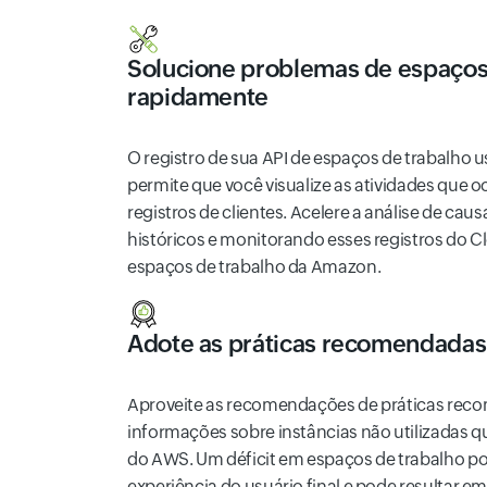
Solucione problemas de espaços
rapidamente
O registro de sua API de espaços de trabalho u
permite que você visualize as atividades que
registros de clientes. Acelere a análise de cau
históricos e monitorando esses registros do Cl
espaços de trabalho da Amazon.
Adote as práticas recomendadas
Aproveite as recomendações de práticas rec
informações sobre instâncias não utilizadas q
do AWS. Um déficit em espaços de trabalho p
experiência do usuário final e pode resultar e