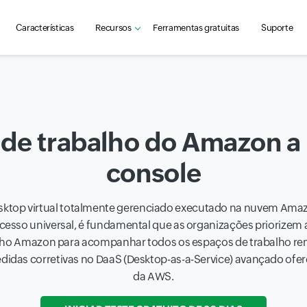
Características
Recursos
Ferramentas gratuitas
Suporte
 de trabalho do Amazon a 
console
ktop virtual totalmente gerenciado executado na nuvem Amazon
sso universal, é fundamental que as organizações priorizem 
lho Amazon para acompanhar todos os espaços de trabalho rem
das corretivas no DaaS (Desktop-as-a-Service) avançado oferec
da AWS.