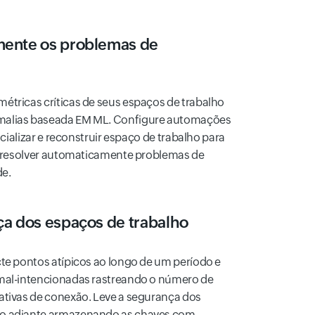
mente os problemas de
étricas críticas de seus espaços de trabalho
malias baseada EM ML. Configure automações
nicializar e reconstruir espaço de trabalho para
 e resolver automaticamente problemas de
de.
ça dos espaços de trabalho
cte pontos atípicos ao longo de um período e
 mal-intencionadas rastreando o número de
ativas de conexão. Leve a segurança dos
so adiante armazenando as chaves com