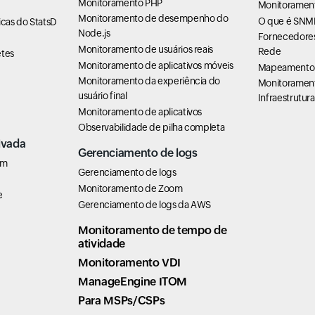
Monitoramento PHP
Monitorament
Monitoramento de desempenho do
O que é SNM
cas do StatsD
Node.js
Fornecedores
Monitoramento de usuários reais
Rede
tes
Monitoramento de aplicativos móveis
Mapeamento 
Monitoramento da experiência do
Monitoramen
usuário final
Infraestrutura
Monitoramento de aplicativos
Observabilidade de pilha completa
ivada
Gerenciamento de logs
em
Gerenciamento de logs
Monitoramento de Zoom
e
Gerenciamento de logs da AWS
Monitoramento de tempo de
atividade
Monitoramento VDI
ManageEngine ITOM
Para MSPs/CSPs