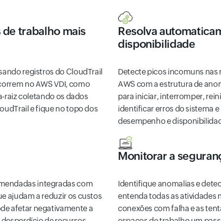
 de trabalho mais
Resolva automatica
disponibilidade
sando registros do CloudTrail
Detecte picos incomuns nas m
 ocorrem no AWS VDI, como
AWS com a estrutura de ano
sa-raiz coletando os dados
para iniciar, interromper, rei
oudTrail e fique no topo dos
identificar erros do sistema
desempenho e disponibilida
Monitorar a seguran
omendadas integradas com
Identifique anomalias e dete
ue ajudam a reduzir os custos
entenda todas as atividades
ode afetar negativamente a
conexões com falha e as tent
m desperdício de recursos.
espaços de trabalho um pas