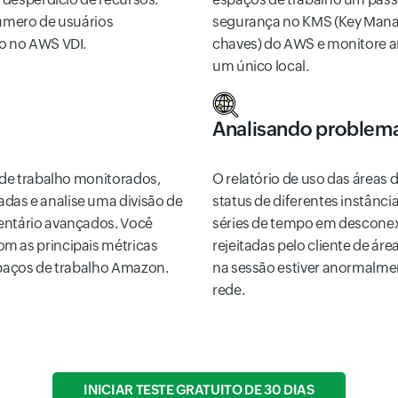
número de usuários
segurança no KMS (Key Mana
io no AWS VDI.
chaves) do AWS e monitore am
um único local.
Analisando problema
s de trabalho monitorados,
O relatório de uso das áreas
das e analise uma divisão de
status de diferentes instânc
entário avançados. Você
séries de tempo em desconexõ
m as principais métricas
rejeitadas pelo cliente de áre
spaços de trabalho Amazon.
na sessão estiver anormalmen
rede.
INICIAR TESTE GRATUITO DE 30 DIAS