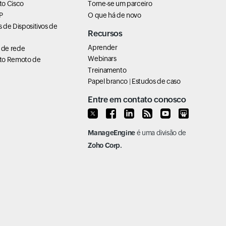
o Cisco
Torne-se um parceiro
P
O que há de novo
 de Dispositivos de
Recursos
Aprender
de rede
Webinars
to Remoto de
Treinamento
Papel branco
|
Estudos de caso
Entre em contato conosco
ManageEngine
é uma divisão de
Zoho Corp.