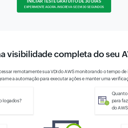
INICIAR TESTE GRATUITO DE 30 DIAS
EXPERIMENTE AGORA. INSCREVA-SE EM 30 SEGUNDOS
a visibilidade completa do seu 
cessar remotamente sua VDI do AWS monitorando o tempo de iníc
grame a automação para executar ações e manter uma verificaç
Quanto 
o logados?
para faz
do AWS