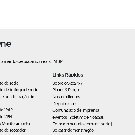
One
ramento de usuários reais
MSP
Links Rápidos
to de rede
Sobre o Site24x7
o de tráfego de rede
Planos & Preços
de configuração de
Nossos clientes
Depoimentos
to VoIP
Comunicado de imprensa
to VPN
eventos
|
Boletim de Notícias
de Monitoramento
Entre em contato com o suporte
|
o de roteador
Solicitar demonstração