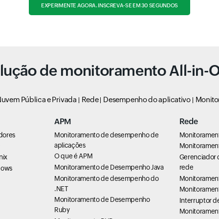
EXPERIMENTE AGORA. INSCREVA-SE EM 30 SEGUNDOS
lução de monitoramento All-in-
uvem Pública e Privada
Rede
Desempenho do aplicativo
Monito
APM
Rede
dores
Monitoramento de desempenho de
Monitoramen
aplicações
e
Monitorament
O que é APM
nix
Gerenciador 
Monitoramento de Desempenho Java
rede
dows
Monitoramento de desempenho do
Monitoramen
.NET
Monitoramen
Monitoramento de Desempenho
Interruptor 
Ruby
Monitorament