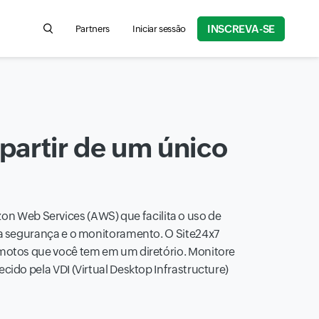
INSCREVA-SE
Partners
Iniciar sessão
Search for product information, help articles, and more
partir de um único
 Web Services (AWS) que facilita o uso de
a segurança e o monitoramento. O Site24x7
otos que você tem em um diretório. Monitore
ido pela VDI (Virtual Desktop Infrastructure)