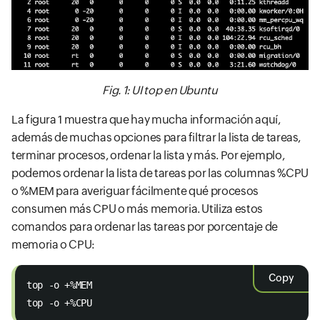
Fig. 1: UI top en Ubuntu
La figura 1 muestra que hay mucha información aquí,
además de muchas opciones para filtrar la lista de tareas,
terminar procesos, ordenar la lista y más. Por ejemplo,
podemos ordenar la lista de tareas por las columnas %CPU
o %MEM para averiguar fácilmente qué procesos
consumen más CPU o más memoria. Utiliza estos
comandos para ordenar las tareas por porcentaje de
memoria o CPU:
Copy
top -o +%MEM
top -o +%CPU