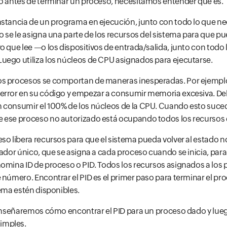
ro antes de terminar un proceso, necesitamos entender qué es.
stancia de un programa en ejecución, junto con todo lo que ne
o se le asigna una parte de los recursos del sistema para que pu
o que lee —o los dispositivos de entrada/salida, junto con todo
uego utiliza los núcleos de CPU asignados para ejecutarse.
os procesos se comportan de maneras inesperadas. Por ejempl
error en su código y empezar a consumir memoria excesiva. D
 consumir el 100% de los núcleos de la CPU. Cuando esto suced
 ese proceso no autorizado está ocupando todos los recursos 
so libera recursos para que el sistema pueda volver al estado n
cador único, que se asigna a cada proceso cuando se inicia, par
omina ID de proceso o PID. Todos los recursos asignados a los 
 número. Encontrar el PID es el primer paso para terminar el pr
tema estén disponibles.
 enseñaremos cómo encontrar el PID para un proceso dado y lue
imples.