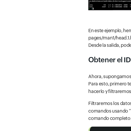
En este ejemplo, hem
pages/man1/head.1.ht
Desde la salida, po
Obtener el I
Ahora, supongamos q
Para esto, primero 
hacerlo y filtraremos
Filtraremos los dat
comandos usando “pi
comando completo