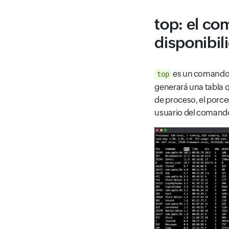
top: el co
disponibil
es un comando p
top
generará una tabla q
de proceso, el porce
usuario del comando 