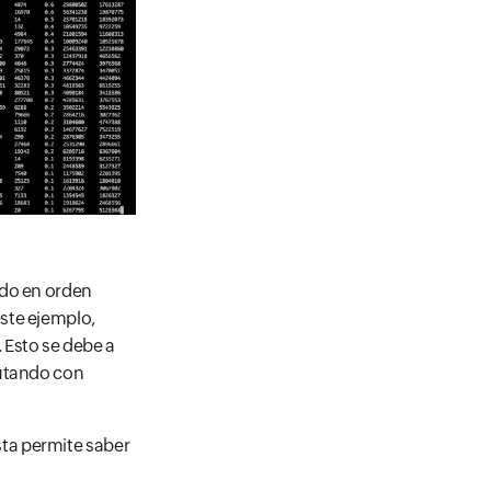
ndo en orden
ste ejemplo,
 Esto se debe a
cutando con
ta permite saber