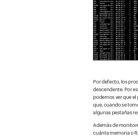
Por defecto, los pr
descendente. Por es
podemos ver que el p
que, cuando se tomó
algunas pestañas re
Además de monitorea
cuánta memoria o RA