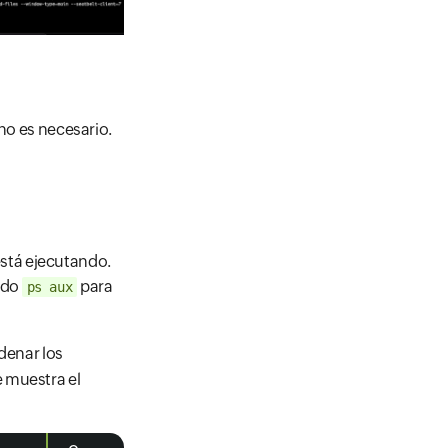
 no es necesario.
stá ejecutando.
ndo
para
ps aux
denar los
 muestra el