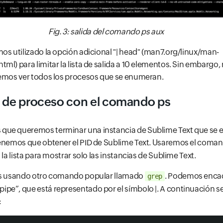
Fig. 3: salida del comando ps aux
os utilizado la opción adicional "| head" (man7.org/linux/man-
ml) para limitar la lista de salida a 10 elementos. Sin embargo,
demos ver todos los procesos que se enumeran.
D de proceso con el comando ps
ue queremos terminar una instancia de Sublime Text que se e
tenemos que obtener el PID de Sublime Text. Usaremos el coma
 la lista para mostrar solo las instancias de Sublime Text.
os usando otro comando popular llamado
. Podemos enca
grep
pe”, que está representado por el símbolo |. A continuación se
: