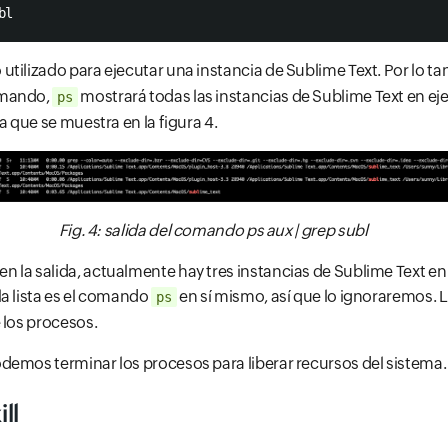
bl
utilizado para ejecutar una instancia de Sublime Text. Por lo t
omando,
mostrará todas las instancias de Sublime Text en eje
ps
a que se muestra en la figura 4.
Fig. 4: salida del comando ps aux | grep subl
la salida, actualmente hay tres instancias de Sublime Text en 
a lista es el comando
en sí mismo, así que lo ignoraremos.
ps
 los procesos.
demos terminar los procesos para liberar recursos del sistema.
ll