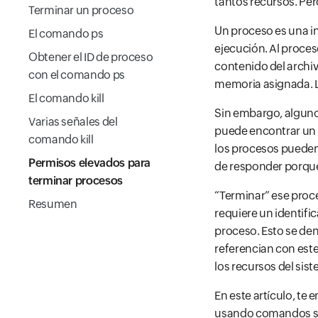
tantos recursos. Pe
Terminar un proceso
Un proceso es una in
El comando ps
ejecución. Al proces
Obtener el ID de proceso
contenido del archiv
con el comando ps
memoria asignada. L
El comando kill
Sin embargo, algun
Varias señales del
puede encontrar un 
comando kill
los procesos pueden
Permisos elevados para
de responder porque
terminar procesos
“Terminar” ese proce
Resumen
requiere un identifi
proceso. Esto se den
referencian con este
los recursos del sis
En este artículo, te
usando comandos s