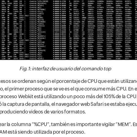
Fig. 1: interfaz de usuario del comando top
ocesos se ordenan según el porcentaje de CPU que están utiliza
o, el primer proceso que se ve es el que consume más CPU. En e
roceso Webkit está utilizando un poco más del 105% de la CPU.
 la captura de pantalla, el navegador web Safari se estaba eje
produciendo videos de varios formatos.
r la columna “%CPU”, también es importante vigilar “MEM”. Es
M está siendo utilizada por el proceso.