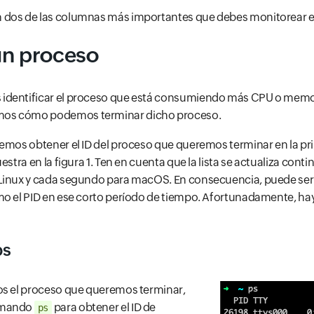
dos de las columnas más importantes que debes monitorear en
un proceso
identificar el proceso que está consumiendo más CPU o memo
mos cómo podemos terminar dicho proceso.
demos obtener el ID del proceso que queremos terminar en la p
estra en la figura 1. Ten en cuenta que la lista se actualiza con
inux y cada segundo para macOS. En consecuencia, puede ser di
mo el PID en ese corto período de tiempo. Afortunadamente, h
ps
os el proceso que queremos terminar,
omando
para obtener el ID de
ps