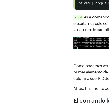
ps aux | grep su
es el comando 
subl
ejecutamos este c
la captura de pantall
Como podemos ver en 
primer elemento de l
columna es el PID de
Ahora finalmente po
El comando ki