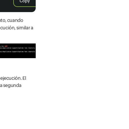
Copy
anto, cuando
cución, similar a
ejecución. El
 La segunda