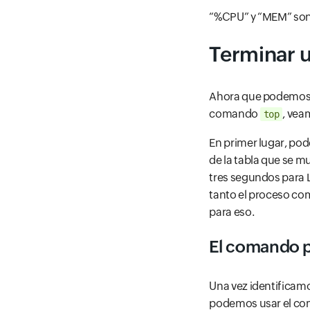
“%CPU” y “MEM” son 
Terminar 
Ahora que podemos 
comando
, vea
top
En primer lugar, po
de la tabla que se mu
tres segundos para L
tanto el proceso co
para eso.
El comando 
Una vez identificam
podemos usar el c