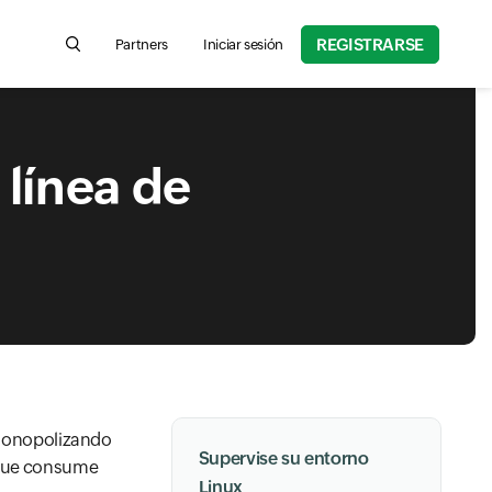
REGISTRARSE
Partners
Iniciar sesión
Search for product information, help articles, and more
 línea de
monopolizando
Supervise su entorno
o que consume
Linux