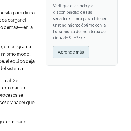
Verifique el estado y la
cesita para dicha
disponibilidad de sus
servidores Linux para obtener
eda cargar el
un rendimiento óptimo con la
 lo demás— en la
herramienta de monitoreo de
Linux de Site24x7.
o, un programa
Aprende más
el mismo modo,
e, el equipo deja
del sistema.
ormal. Se
a terminar un
procesos se
oceso y hacer que
go terminarlo