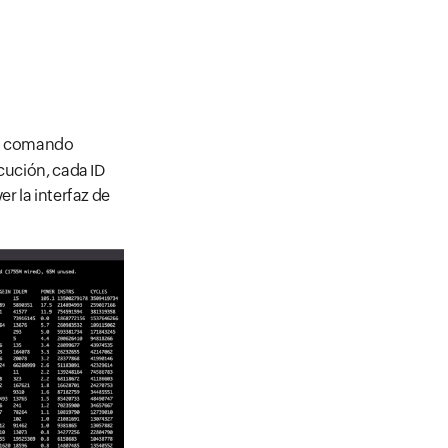
 El comando
cución, cada ID
r la interfaz de