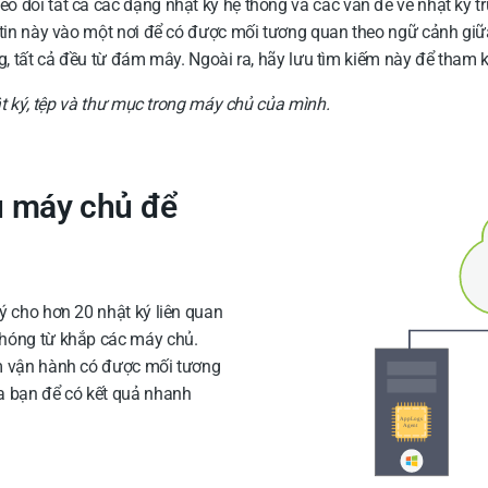
dõi tất cả các dạng nhật ký hệ thống và các vấn đề về nhật ký tru
 tin này vào một nơi để có được mối tương quan theo ngữ cảnh giữ
ộng, tất cả đều từ đám mây. Ngoài ra, hãy lưu tìm kiếm này để tham k
ật ký, tệp và thư mục trong máy chủ của mình.
u máy chủ để
ý cho hơn 20 nhật ký liên quan
chóng từ khắp các máy chủ.
óm vận hành có được mối tương
a bạn để có kết quả nhanh