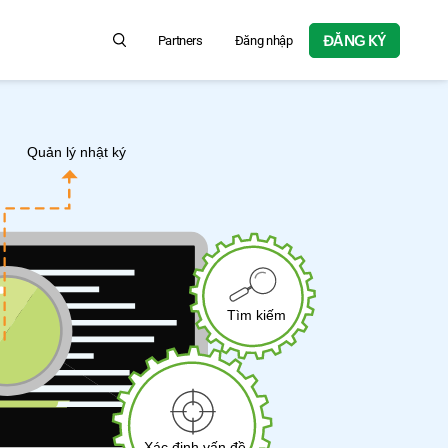
ĐĂNG KÝ
Partners
Đăng nhập
Search for product information, help articles, and more...