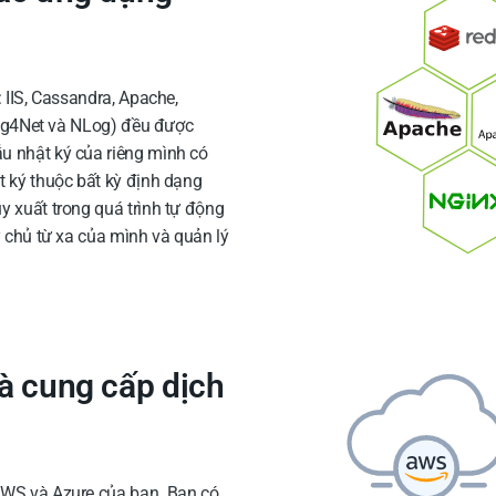
 IIS, Cassandra, Apache,
 Log4Net và NLog) đều được
u nhật ký của riêng mình có
t ký thuộc bất kỳ định dạng
y xuất trong quá trình tự động
y chủ từ xa của mình và quản lý
hà cung cấp dịch
AWS và Azure của bạn. Bạn có