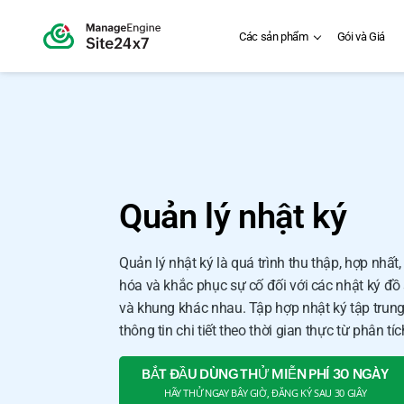
Các sản phẩm
Gói và Giá
Quản lý nhật ký
Quản lý nhật ký là quá trình thu thập, hợp nhất, 
hóa và khắc phục sự cố đối với các nhật ký đồ
và khung khác nhau. Tập hợp nhật ký tập tru
thông tin chi tiết theo thời gian thực từ phân t
BẮT ĐẦU DÙNG THỬ MIỄN PHÍ 30 NGÀY
HÃY THỬ NGAY BÂY GIỜ, ĐĂNG KÝ SAU 30 GIÂY