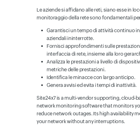
Le aziende si affidano alle reti, siano esse in lo
monitoraggio della rete sono fondamentali pe
Garantisci un tempo di attività continuo i
aziendali ininterrotte.
Fornisci approfondimenti sulle prestazioni 
interfaccia di rete, insieme alla loro gerarc
Analizza le prestazioni a livello di dispositi
metriche delle prestazioni.
Identifica le minacce con largo anticipo.
Genera avvisi ed evita i tempi di inattività.
Site24x7 is a multi-vendor supporting, cloud-b
network monitoring software that monitors yo
reduce network outages. Its high availability
your network without any interruptions.