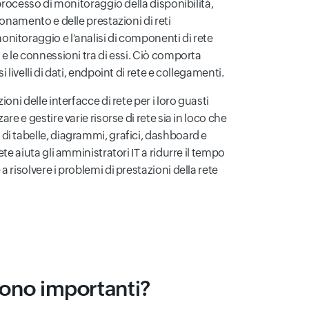
 processo di monitoraggio della disponibilità,
ionamento e delle prestazioni di reti
nitoraggio e l'analisi di componenti di rete
 e le connessioni tra di essi. Ciò comporta
 livelli di dati, endpoint di rete e collegamenti.
ioni delle interfacce di rete per i loro guasti
are e gestire varie risorse di rete sia in loco che
 di tabelle, diagrammi, grafici, dashboard e
ete aiuta gli amministratori IT a ridurre il tempo
 risolvere i problemi di prestazioni della rete
sono importanti?