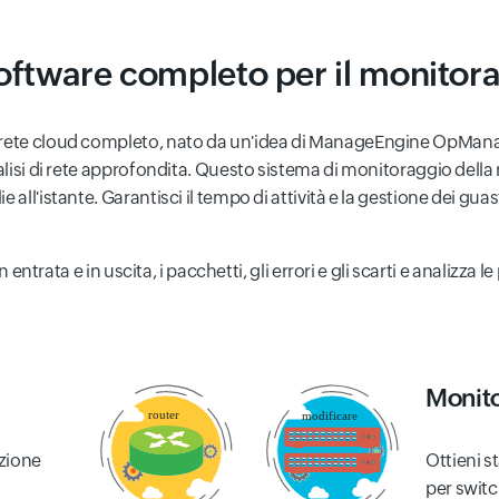
oftware completo per il monitora
a rete cloud completo, nato da un'idea di ManageEngine OpMana
analisi di rete approfondita. Questo sistema di monitoraggio d
all'istante. Garantisci il tempo di attività e la gestione dei guast
n entrata e in uscita, i pacchetti, gli errori e gli scarti e analizza 
Monito
azione
Ottieni st
per switc