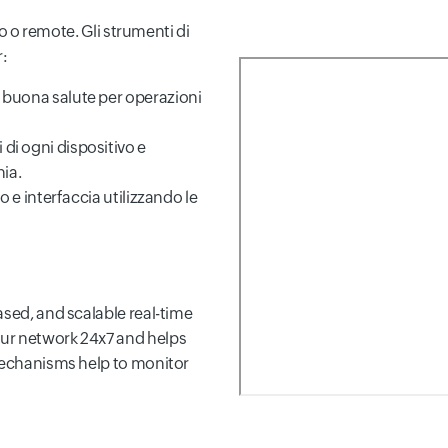
co o remote. Gli strumenti di
r:
n buona salute per operazioni
di ogni dispositivo e
hia.
vo e interfaccia utilizzando le
ased, and scalable real-time
ur network 24x7 and helps
 mechanisms help to monitor