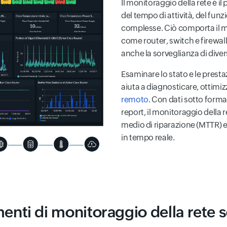
Il monitoraggio della rete è il
del tempo di attività, del funz
complesse. Ciò comporta il mo
come router, switch e firewall
anche la sorveglianza di diversi
Esaminare lo stato e le prestaz
aiuta a diagnosticare, ottimizz
remoto
. Con dati sotto forma
report, il monitoraggio della r
medio di riparazione (MTTR) e a
in tempo reale.
menti di monitoraggio della rete 