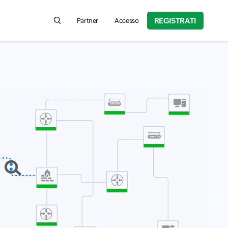
REGISTRATI
Partner
Accesso
Search for product information, help articles, an