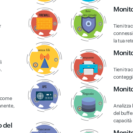
Monit
r
Tieni trac
connessio
la tua ret
Monito
i
.
Tieni tra
conteggio
Monito
e come
manente,
Analizza 
del buffe
capacità d
 del
Monito