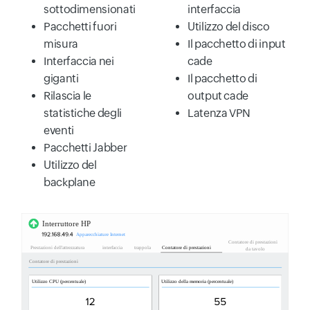
sottodimensionati
interfaccia
Pacchetti fuori
Utilizzo del disco
misura
Il pacchetto di input
Interfaccia nei
cade
giganti
Il pacchetto di
Rilascia le
output cade
statistiche degli
Latenza VPN
eventi
Pacchetti Jabber
Utilizzo del
backplane