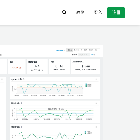
註冊
夥伴
登入
Search for product information, hel