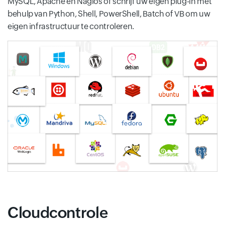
MySQL, Apache en Nagios of schrijf uw eigen plug-in met
behulp van Python, Shell, PowerShell, Batch of VB om uw
eigen infrastructuur te controleren.
Cloudcontrole