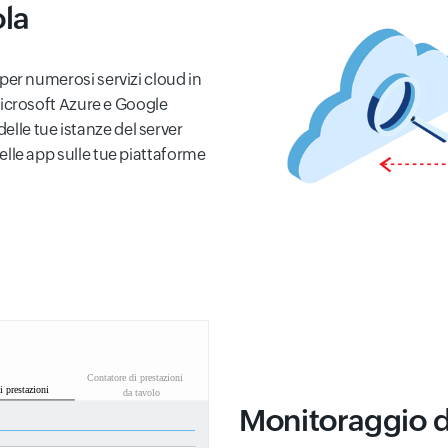
ola
vi per numerosi servizi cloud in
crosoft Azure e Google
delle tue istanze del server
 delle app sulle tue piattaforme
Monitoraggio d