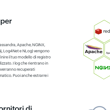
 per
S, Cassandra, Apache, NGINX,
og4j, Log4Net e NLog) vengono
ire il tuo modello di registro
zato. I log che rientrano in
 verranno recuperati
tico. Puoi anche estrarre i
ornitori di