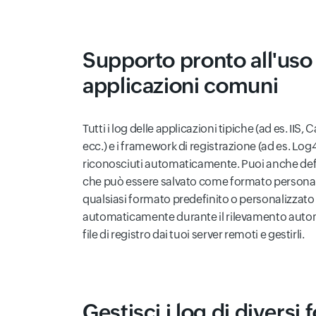
Supporto pronto all'uso
applicazioni comuni
Tutti i log delle applicazioni tipiche (ad es. II
ecc.) e i framework di registrazione (ad es. L
riconosciuti automaticamente. Puoi anche defin
che può essere salvato come formato personaliz
qualsiasi formato predefinito o personalizzato
automaticamente durante il rilevamento automa
file di registro dai tuoi server remoti e gestirli.
Gestisci i log di diversi f