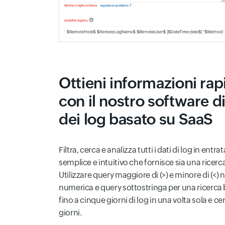
Ottieni informazioni rapi
con il nostro software 
dei log basato su SaaS
Filtra, cerca e analizza tutti i dati di log in entr
semplice e intuitivo che fornisce sia una ricer
Utilizzare query maggiore di (>) e minore di (<) 
numerica e query sottostringa per una ricerca 
fino a cinque giorni di log in una volta sola e c
giorni.