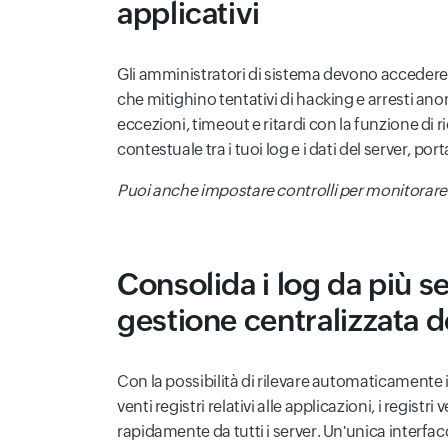
applicativi
Gli amministratori di sistema devono accedere a
che mitighino tentativi di hacking e arresti ano
eccezioni, timeout e ritardi con la funzione di
contestuale tra i tuoi log e i dati del server, por
Puoi anche impostare controlli per monitorare i t
Consolida i log da più s
gestione centralizzata d
Con la possibilità di rilevare automaticamente i 
venti registri relativi alle applicazioni, i registr
rapidamente da tutti i server. Un'unica interfacc