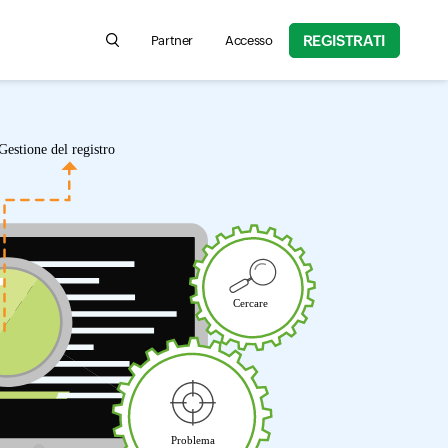
REGISTRATI
Partner
Accesso
Search for product information, help articles, an