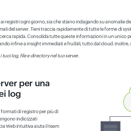
i registri ogni giorno, sia che stiano indagando su anomalie del 
mali del server. Tieni traccia rapidamente di tutte le forme di sy
 ricerca rapida. Consolida tutte queste informazioni in un unico
tando infine a insight immediati e fruibili, tutto dal cloud. Inoltre,
uoi log, file e directory nel tuo server.
erver per una
ei log
formati di registro per più di
i vengono indicizzati
ia Web intuitiva aiuta il team