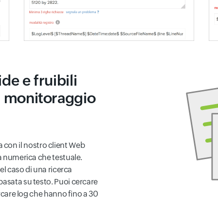
de e fruibili
di monitoraggio
ata con il nostro client Web
ca numerica che testuale.
nel caso di una ricerca
basata su testo. Puoi cercare
ercare log che hanno fino a 30