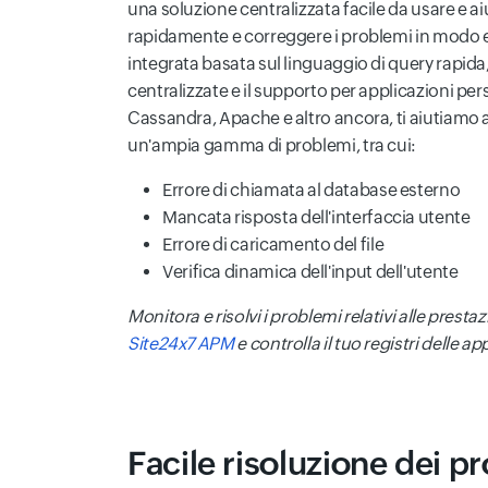
una soluzione centralizzata facile da usare e ai
rapidamente e correggere i problemi in modo ef
integrata basata sul linguaggio di query rapida, 
centralizzate e il supporto per applicazioni per
Cassandra, Apache e altro ancora, ti aiutiamo a
un'ampia gamma di problemi, tra cui:
Errore di chiamata al database esterno
Mancata risposta dell'interfaccia utente
Errore di caricamento del file
Verifica dinamica dell'input dell'utente
Monitora e risolvi i problemi relativi alle presta
Site24x7 APM
e controlla il tuo registri delle a
Facile risoluzione dei pr