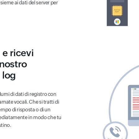
sieme ai dati del server per
 e ricevi
 nostro
 log
mi di dati di registro con
mate vocali. Che si tratti di
tempo di risposta o di un
mediatamente in modo che tu
stino.